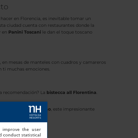
cto
 hacer en Florencia, es inevitable tomar un
sta ciudad cuenta con restaurantes donde la
y en
Panini Toscani
le dan el toque toscano
, en mesas de manteles con cuadros y camareros
 en ti muchas emociones.
tra recomendación? La
bistecca all Florentina
.
J
. Con
vistas al río Arno
, este impresionante
, improve the user
 conduct statistical