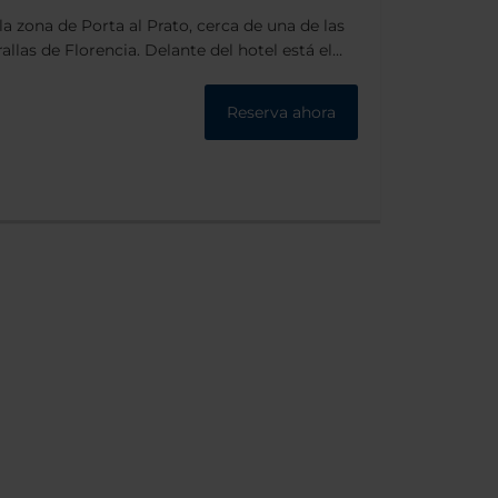
la zona de Porta al Prato, cerca de una de las
llas de Florencia. Delante del hotel está el
de más grande de la ciudad. Si caminas 20
llegarás al impresionante Duomo y a la zona
Reserva ahora