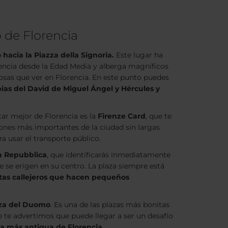
o de Florencia
hacia la Piazza della Signoria.
Este lugar ha
orencia desde la Edad Media y alberga magníficos
cosas que ver en Florencia. En este punto puedes
pias del David de Miguel Ángel y Hércules y
tar mejor de Florencia es la
Firenze Card
, que te
ciones más importantes de la ciudad sin largas
ra usar el transporte público.
la Repubblica
, que identificarás inmediatamente
se erigen en su centro. La plaza siempre está
stas callejeros que hacen pequeños
za del Duomo
. Es una de las plazas más bonitas
e te advertimos que puede llegar a ser un desafío
sia más antigua de Florencia
.