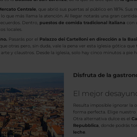
ercato Centrale
, que abrió sus puertas al público en 1874. Sus
r lo que más llama la atención. Al llegar notarás una gran cantida
recuerdos. Dentro,
puestos de comida tradicional italiana
con 
cos locales.
ino.
Pasarás por el
Palazzo dei Cartelloni en dirección a la Bas
que otras pero, sin duda, vale la pena ver esta iglesia gótica qu
rte y claustros. Desde la iglesia, solo hay cinco minutos a pie ha
Disfruta de la gastron
El mejor desayun
Resulta imposible ignorar la 
forma perfecta. Elige nuestro 
Otra alternativa dulce es el
Ca
Repubblica
, donde podrás t
leche
.