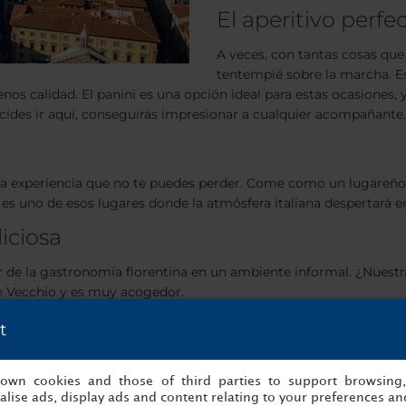
El aperitivo perfe
A veces, con tantas cosas que
tentempié sobre la marcha. E
enos calidad. El panini es una opción ideal para estas ocasiones, 
ecides ir aquí, conseguirás impresionar a cualquier acompañante.
a experiencia que no te puedes perder. Come como un lugareño
es uno de esos lugares donde la atmósfera italiana despertará
liciosa
ar de la gastronomía florentina en un ambiente informal. ¿Nues
nte Vecchio y es muy acogedor.
nte a
Borgo San Jacopo
, más comúnmente conocido como
BS
t
strella Michelin
. ¿Te convence?
s own cookies and those of third parties to support browsing
lise ads, display ads and content relating to your preferences and