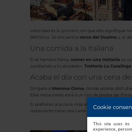
velocidad es lo primero, sin que ello signifique m
definitivo. Se encuentra
cerca del Duomo
y, si d
Una comida a la italiana
Si el hambre llama,
comer en una trattoria
es un
zumbando a tu alrededor.
Trattoria La Casalinga
Acaba el día con una cena de
Dirígete a
Mamma Ginna
, donde podrás disfrut
Este restaurante está a un tiro de piedra del Po
Si prefieres una cena más elegante, ve directame
Cookie consen
restaurante tiene una carta reconocida
con una e
This site uses it
experience, persona