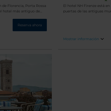
n de Florencia, Porta Rossa
El hotel NH Firenze está en 
 el hotel más antiguo de
puertas de las antiguas mura
II, cuando funcionaba
parque Cascine, la zona ver
inal del siglo XIII, los
minutos junto al río Arno, 
Reserva ahora
o y un vestíbulo adornado
comercial de San Lorenzo.
gedora en la que siglos de
eo y una hospitalidad
Mostrar información