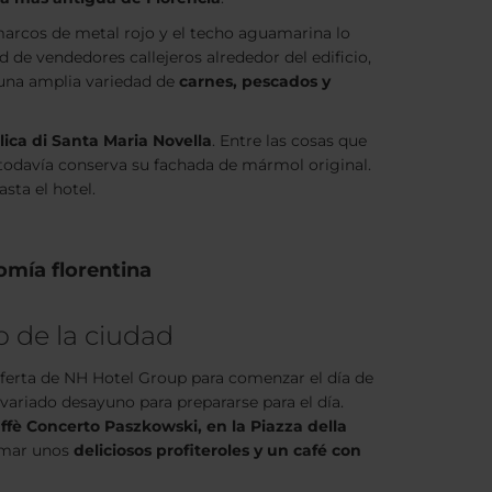
 marcos de metal rojo y el techo aguamarina lo
d de vendedores callejeros alrededor del edificio,
una amplia variedad de
carnes, pescados y
ilica di Santa Maria Novella
. Entre las cosas que
e todavía conserva su fachada de mármol original.
sta el hotel.
omía florentina
o de la ciudad
oferta de NH Hotel Group para comenzar el día de
variado desayuno para prepararse para el día.
ffè Concerto Paszkowski, en la Piazza della
omar unos
deliciosos profiteroles y un café con