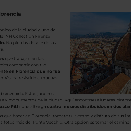
lorencia
nico de la ciudad y uno de
del NH Collection Firenze
io.
No pierdas detalle de las
ra.
es
que trabajan en los
edes compartir con tus
ente en Florencia que no fue
demás, ha resistido a muchas
 bienvenida. Estos jardines
tuas y monumentos de la ciudad. Aquí encontrarás lugares pintores
azzo Pitti
, que alberga
cuatro museos distribuidos en dos pla
 que hacer en Florencia, tómate tu tiempo y disfruta de sus int
as fotos más del Ponte Vecchio. Otra opción es tomar el camino 