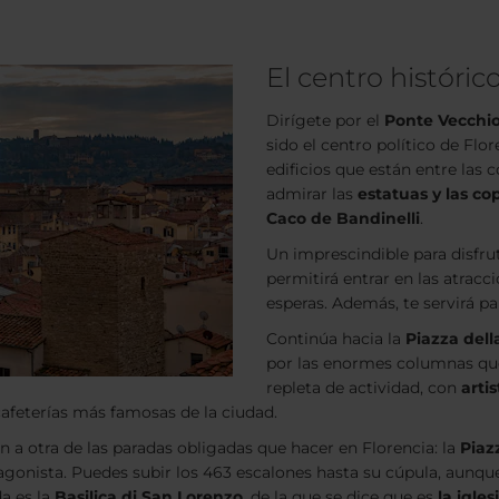
El centro históric
Dirígete por el
Ponte Vecchio 
sido el centro político de Fl
edificios que están entre las 
admirar las
estatuas y las co
Caco de Bandinelli
.
Un imprescindible para disfru
permitirá entrar en las atrac
esperas. Además, te servirá pa
Continúa hacia la
Piazza del
por las enormes columnas que 
repleta de actividad, con
arti
cafeterías más famosas de la ciudad.
n a otra de las paradas obligadas que hacer en Florencia: la
Piaz
agonista. Puedes subir los 463 escalones hasta su cúpula, aunqu
da es la
Basilica di San Lorenzo
, de la que se dice que es
la igle