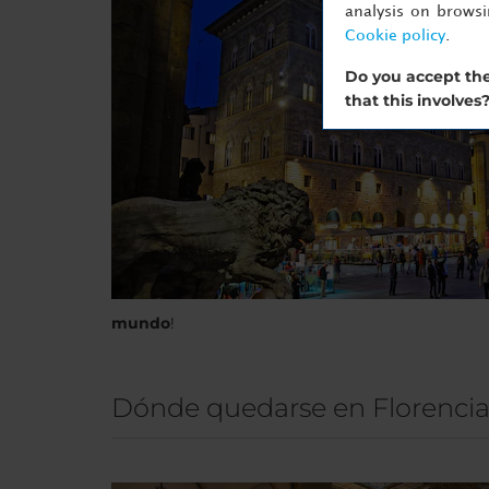
analysis on brows
Cookie policy
.
Do you accept the
that this involves
mundo
!
Dónde quedarse en Florenci