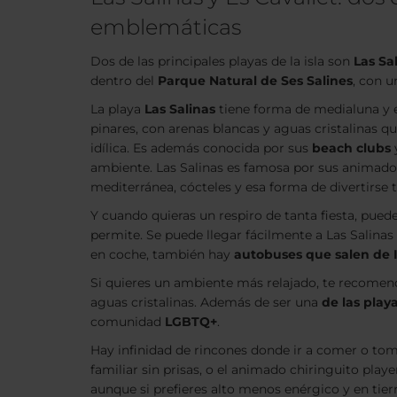
emblemáticas
Dos de las principales playas de la isla son
Las Sal
dentro del
Parque Natural de Ses Salines
, con 
La playa
Las Salinas
tiene forma de medialuna y 
pinares, con arenas blancas y aguas cristalinas 
idílica. Es además conocida por sus
beach clubs
ambiente. Las Salinas es famosa por sus animad
mediterránea, cócteles y esa forma de divertirse ta
Y cuando quieras un respiro de tanta fiesta, pue
permite. Se puede llegar fácilmente a Las Salinas
en coche, también hay
autobuses que salen de I
Si quieres un ambiente más relajado, te recome
aguas cristalinas. Además de ser una
de las play
comunidad
LGBTQ+
.
Hay infinidad de rincones donde ir a comer o to
familiar sin prisas, o el animado chiringuito play
aunque si prefieres alto menos enérgico y en tier