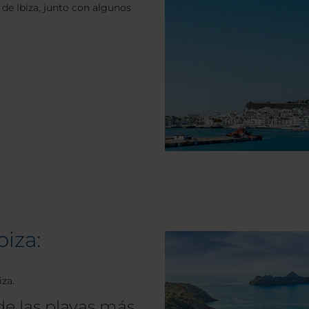
de Ibiza, junto con algunos
biza:
iza.
 de las playas más