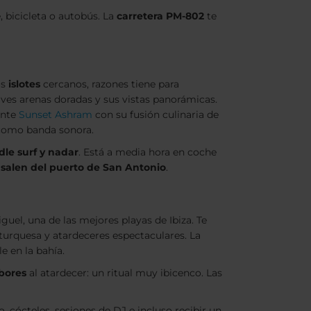
, bicicleta o autobús. La
carretera PM-802
te
os
islotes
cercanos, razones tiene para
aves arenas doradas y sus vistas panorámicas.
ante
Sunset Ashram
con su fusión culinaria de
 como banda sonora.
le surf y nadar
. Está a media hora en coche
e salen del puerto de San Antonio
.
iguel, una de las mejores playas de Ibiza. Te
 turquesa y atardeceres espectaculares. La
le en la bahía.
bores
al atardecer: un ritual muy ibicenco. Las
, cócteles, sesiones de DJ e incluso recibir un