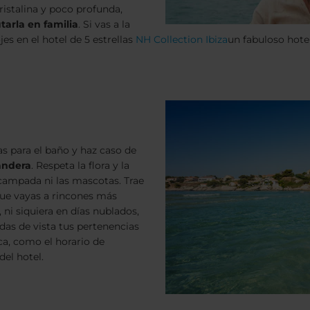
ristalina y poco profunda,
utarla en familia
. Si vas a la
es en el hotel de 5 estrellas
NH Collection Ibiza
un fabuloso hote
as para el baño y haz caso de
andera
. Respeta la flora y la
acampada ni las mascotas. Trae
que vayas a rincones más
 ni siquiera en días nublados,
as de vista tus pertenencias
ca, como el horario de
del hotel.