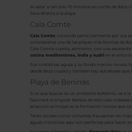
Al estar a tan solo 10 minutos en coche de Ibiza c
lleva directa a la playa
Cala Comte
Cala Comte
, conocida particularmente por sus pr
considerarse una de las playas más bonitas de Ibi
Cala Comte cuenta, asimismo, con una excelente 
cocina mediterránea, india y sushi
en el entorn
Sus cristalinas aguas y su fondo marino rocoso h
desde Ibiza ciudad y también hay autobuses que l
Playa de Benirrás
Si lo que buscas es un ambiente bohemio, ve a la
fascinará la singular belleza de esta cala rodeada
atracción principal es la formación rocosa que 
Tanto locales como visitantes frecuentan en masa
aguas cristalinas aquí son perfectas para hacer e
Y cuando el hambre apriete,
Elements Ibiza
es el