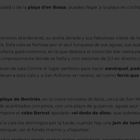
iudad o de la
playa d'en Bossa
, puedes llegar a la playa en coche
eciosos atardeceres, su arena dorada y sus fabulosas vistas de l
za. Esta cala es famosa por el azul turquesa de sus aguas, sus su
oferta gastronómica, en la que destaca el conocido bar-restaur
o impresionante donde se halla y con sesiones de DJ en directo
acen de cala Comte el lugar perfecto para hacer
esnórquel
,
padd
levan a esta cala y a San Antonio en verano, así como
ferris qu
playa de Benirrás
, en la costa noroeste de Ibiza, cerca de San M
 de acantilados con pinos, con una playa de guijarros, aguas azul
compone el
cabo Bernat
apodado
«el dedo de dios»
, que sobresa
 la cala los domingos por la tarde, cuando hay una
jam de tam
snórquel, ver el fondo marino y chapotear.
 sitio perfecto donde probar platos ecológicos, excelente marisco