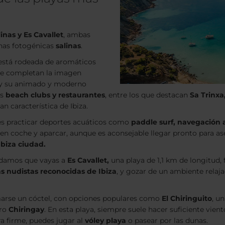
inas y Es Cavallet
, ambas
unas fotogénicas
salinas
.
está rodeada de aromáticos
que completan la imagen
y su animado y moderno
os
beach clubs y restaurantes
, entre los que destacan
Sa Trinxa
n característica de Ibiza.
des practicar deportes acuáticos como
paddle surf, navegación 
 en coche y aparcar, aunque es aconsejable llegar pronto para as
biza ciudad.
ndamos que vayas a
Es Cavallet,
una playa de 1,1 km de longitud,
as nudistas reconocidas de Ibiza
, y gozar de un ambiente relajad
marse un cóctel, con opciones populares como
El Chiringuito
, u
ero
Chiringay
. En esta playa, siempre suele hacer suficiente vie
ra firme, puedes jugar al
vóley playa
o pasear por las dunas.