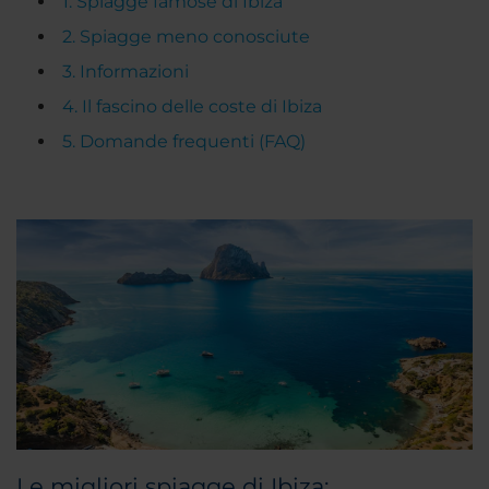
1. Spiagge famose di Ibiza
2. Spiagge meno conosciute
3. Informazioni
4. Il fascino delle coste di Ibiza
5. Domande frequenti (FAQ)
Le migliori spiagge di Ibiza: