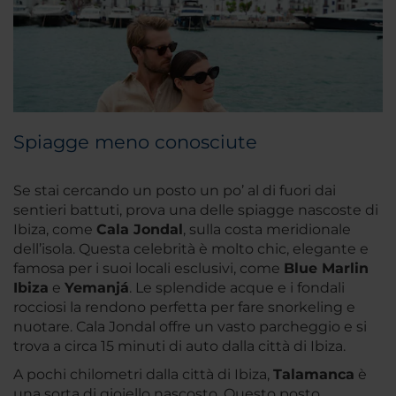
Spiagge meno conosciute
Se stai cercando un posto un po’ al di fuori dai
sentieri battuti, prova una delle spiagge nascoste di
Ibiza, come
Cala Jondal
, sulla costa meridionale
dell’isola. Questa celebrità è molto chic, elegante e
famosa per i suoi locali esclusivi, come
Blue Marlin
Ibiza
e
Yemanjá
. Le splendide acque e i fondali
rocciosi la rendono perfetta per fare snorkeling e
nuotare. Cala Jondal offre un vasto parcheggio e si
trova a circa 15 minuti di auto dalla città di Ibiza.
A pochi chilometri dalla città di Ibiza,
Talamanca
è
una sorta di gioiello nascosto. Questo posto