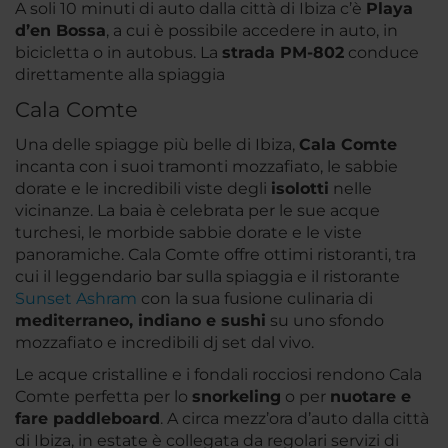
A soli 10 minuti di auto dalla città di Ibiza c’è
Playa
d’en Bossa
, a cui è possibile accedere in auto, in
bicicletta o in autobus. La
strada PM-802
conduce
direttamente alla spiaggia
Cala Comte
Una delle spiagge più belle di Ibiza,
Cala Comte
incanta con i suoi tramonti mozzafiato, le sabbie
dorate e le incredibili viste degli
isolotti
nelle
vicinanze. La baia è celebrata per le sue acque
turchesi, le morbide sabbie dorate e le viste
panoramiche. Cala Comte offre ottimi ristoranti, tra
cui il leggendario bar sulla spiaggia e il ristorante
Sunset Ashram
con la sua fusione culinaria di
mediterraneo, indiano e sushi
su uno sfondo
mozzafiato e incredibili dj set dal vivo.
Le acque cristalline e i fondali rocciosi rendono Cala
Comte perfetta per lo
snorkeling
o per
nuotare e
fare paddleboard
. A circa mezz’ora d’auto dalla città
di Ibiza, in estate è collegata da regolari servizi di