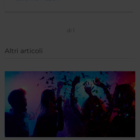
piscina e ogni camera è dotata di altoparlante,
in modo da poter ascoltare i propri brani
preferiti mentre ci si prepara. Al rientro dopo
una notte fuori, potrai usufruire del servizio in
camera 24 ore su 24.
di
1
Altri articoli