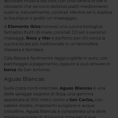
ascoltare musica dal vivo, con una varietà di bar e
ristoranti che servono deliziosi piatti mediterranei,
sushi e, naturalmente, cocktail. Mentre sei lì, esplora
le boutique o goditi un massaggio.
A
Elements Ibiza
troverai una cucina biologica,
fantastici frutti di mare, cocktail, DJ set e persino
massaggi.
Roca y Mar
è perfetto per chi cerca la
cucina locale più tradizionale in un’atmosfera
rilassata e familiare.
Cala Bassa è facilmente raggiungibile in auto, con
parcheggio a pagamento, oppure si può arrivare in
barca
da San Antonio.
Aguas Blancas
Sulla costa nord-orientale,
Aguas Blancas
è una
delle spiagge segrete di Ibiza, una gemma
appartata di 300 metri vicino a
San Carlos
,
con
sabbie dorate, imponenti scogliere e acque
cristalline. Aguas Blancas è considerata una delle
migliori spiagge di Ibiza ed è nota per la sua