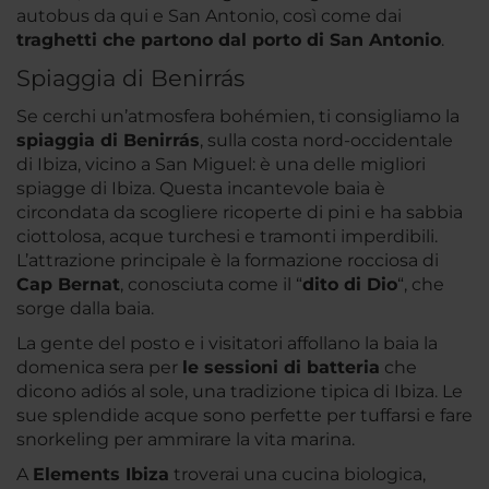
autobus da qui e San Antonio, così come dai
traghetti che partono dal porto di San Antonio
.
Spiaggia di Benirrás
Se cerchi un’atmosfera bohémien, ti consigliamo la
spiaggia di Benirrás
, sulla costa nord-occidentale
di Ibiza, vicino a San Miguel: è una delle migliori
spiagge di Ibiza. Questa incantevole baia è
circondata da scogliere ricoperte di pini e ha sabbia
ciottolosa, acque turchesi e tramonti imperdibili.
L’attrazione principale è la formazione rocciosa di
Cap Bernat
, conosciuta come il “
dito di Dio
“, che
sorge dalla baia.
La gente del posto e i visitatori affollano la baia la
domenica sera per
le sessioni di batteria
che
dicono adiós al sole, una tradizione tipica di Ibiza. Le
sue splendide acque sono perfette per tuffarsi e fare
snorkeling per ammirare la vita marina.
A
Elements Ibiza
troverai una cucina biologica,