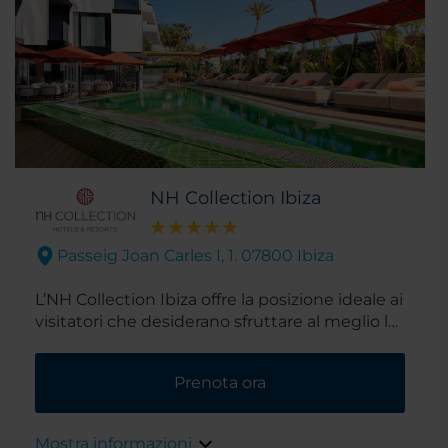
NH Collection Ibiza
Passeig Joan Carles I, 1. 07800 Ibiza
L’NH Collection Ibiza offre la posizione ideale ai
visitatori che desiderano sfruttare al meglio la
leggendaria vita notturna dell'isola. Infatti si
trova a 10 minuti a piedi sia dal Pacha che dal
Prenota ora
Lío. La sua atmosfera intima, libera e moderna
riflette ogni elemento della cultura festaiola
dell'isola. Ogni giorno un DJ si esibisce a bordo
Mostra informazioni