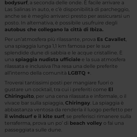
bodysurf
, a seconda delle onde. È facile arrivare a
Las Salinas in auto, e c’è disponibilità di parcheggio,
anche se è meglio arrivarci presto per assicurarsi un
posto. In alternativa, è possibile usufruire degli
autobus che collegano la città di Ibiza.
Per un’atmosfera più rilassante, prova
Es Cavallet
,
una spiaggia lunga 1,1 km famosa per le sue
splendide dune di sabbia e le acque cristalline. È
una
spiaggia nudista ufficiale
e la sua atmosfera
rilassata e inclusiva l’ha resa una delle preferite
all’interno della comunità
LGBTQ +
.
Troverai tantissimi posti per mangiare fuori o
gustare un cocktail, tra cui i preferiti come
El
Chiringuito
, per una cena rilassata e informale, o il
vivace bar sulla spiaggia,
Chiringay
. La spiaggia è
abbastanza ventosa da renderla il luogo perfetto per
il windsurf e il kite surf
; se preferisci rimanere sulla
terraferma, prova un po’ di
beach volley
o fai una
passeggiata sulle dune.