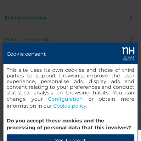
Política de cookies
Política de privacidad
Cookie consent
Canal de denuncias
This site uses its own cookies and those of third
parties to support browsing, improve the user
experience, personalise ads, display ads and
content relating to your preferences and conduct
statistical analysis on browsing habits. You can
change your
Configuration
or obtain more
information in our
Cookie policy
.
Do you accept these cookies and the
© 2000-2026 MINOR HOTELS EUROPE & AMERICAS Santa Engracia,
processing of personal data that this involves?
120. 28003 Madrid, España
Yes, I accept