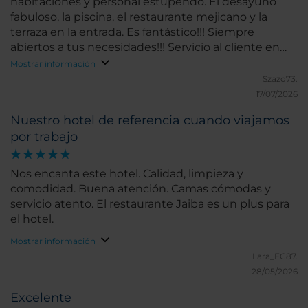
habitaciones y personal estupendo. El desayuno
fabuloso, la piscina, el restaurante mejicano y la
terraza en la entrada. Es fantástico!!! Siempre
abiertos a tus necesidades!!! Servicio al cliente en
mayúsculas.
Mostrar información
Szazo73.
17/07/2026
Nuestro hotel de referencia cuando viajamos
por trabajo
Nos encanta este hotel. Calidad, limpieza y
comodidad. Buena atención. Camas cómodas y
servicio atento. El restaurante Jaiba es un plus para
el hotel.
Mostrar información
Lara_EC87.
28/05/2026
Excelente