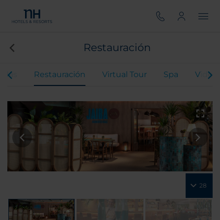
Restauración
odas
Restauración
Virtual Tour
Spa
Video 
28