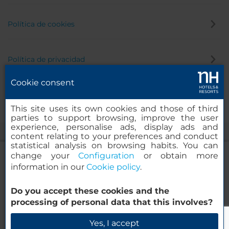
Política de cookies
Política de privacidad
Cookie consent
Canal de denuncias
This site uses its own cookies and those of third
parties to support browsing, improve the user
experience, personalise ads, display ads and
content relating to your preferences and conduct
statistical analysis on browsing habits. You can
change your
Configuration
or obtain more
information in our
Cookie policy
.
NH Collection Barcelona Constanza
Do you accept these cookies and the
© 2000-2026 MINOR HOTELS EUROPE & AMERICAS Santa Engracia,
processing of personal data that this involves?
120. 28003 Madrid, España
Verificar disponibilidad
Yes, I accept