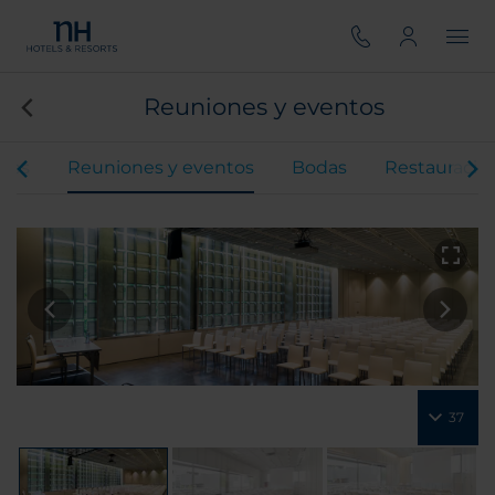
Reuniones y eventos
ones
Reuniones y eventos
Bodas
Restauració
37