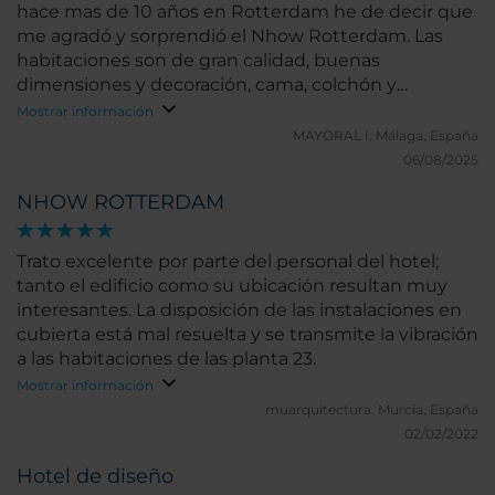
hace mas de 10 años en Rotterdam he de decir que
me agradó y sorprendió el Nhow Rotterdam. Las
habitaciones son de gran calidad, buenas
dimensiones y decoración, cama, colchón y
almohadas perfectas. Baño muy cómodo, agradable
Mostrar información
y bien dotado de toallas y productos (jabón,
MAYORAL I.
Málaga, España
champú y cremas). La habitación se complementa
06/08/2025
con wifi muy rápido y de calidad. La televisión de
NHOW ROTTERDAM
gran tamaño. El servicio de limpieza impecable. El
desayuno permite muchas opciones, desayunos
equilibrados, dietéticos, desayunos habituales y
Trato excelente por parte del personal del hotel;
desayunos muy completos de los de "un día es un
tanto el edificio como su ubicación resultan muy
día" que tomando como base un buen desayuno
interesantes. La disposición de las instalaciones en
inglés puede complementarse con otros variados
cubierta está mal resuelta y se transmite la vibración
"elementos" y saltarnos la dieta. Espectacular la
a las habitaciones de las planta 23.
preparación al momento de una versión saludable
Mostrar información
del "ice roll" sobre placa metálica congelada con
muarquitectura.
Murcia, España
fruta fresca de gran calidad y crema de yogur en
02/02/2022
lugar de la base tradicional de crema o leche. Hay
que destacar el gastrobar Elvy con muy buena
Hotel de diseño