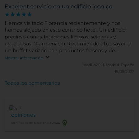
Gemma y particularmente MªSilvia y, esta vez, con la
Excelent servicio en un edificio iconico
grata sorpresa y alegría de conocer a un Director y
llevarme un amigo, David Fraga, magnífico
profesional y mejor persona. Hasta mi próxima
Hemos visitado Florencia recientemente y nos
estancia echaré de menos mi Florencia y al Porta
hemos alojado en este centrico hotel. Un edificio
Rossa ...
precioso con habitaciones limpias, soleadas y
espaciosas. Gran servicio. Recomiendo el desayuno:
un buffet variado con productos frescos y de
calidad.
Mostrar información
jpadilla2021.
Madrid, España
15/06/2022
Todos los comentarios
opiniones
Certificado de Excelencia 2025