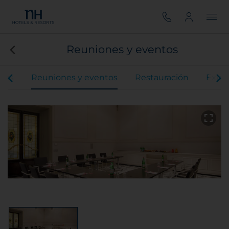
Reuniones y eventos
ones
Reuniones y eventos
Restauración
Exper