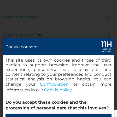
Política de cookies
Política de privacidad
Cookie consent
Canal de denuncias
This site uses its own cookies and those of third
parties to support browsing, improve the user
experience, personalise ads, display ads and
content relating to your preferences and conduct
statistical analysis on browsing habits. You can
change your
Configuration
or obtain more
information in our
Cookie policy
.
Porta Rossa Hotel Firenze Colbert
Collection
Do you accept these cookies and the
© 2000-2026 MINOR HOTELS EUROPE & AMERICAS Santa Engracia,
processing of personal data that this involves?
120. 28003 Madrid, España