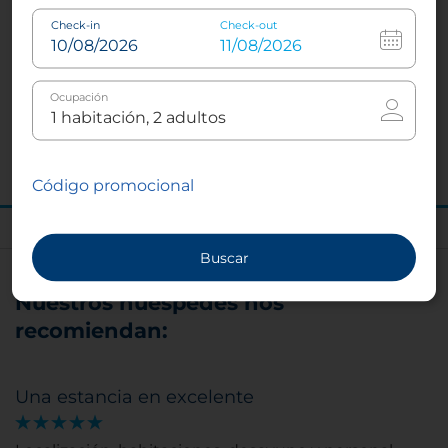
Check-in
Check-out
Solicitar presupuesto
Ocupación
Detalles de las salas de reuniones
Código promocional
Buscar
Nuestros huéspedes nos
recomiendan:
Una estancia en excelente