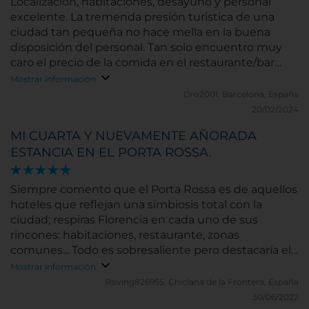
Localización, habitaciones, desayuno y personal
excelente. La tremenda presión turistica de una
ciudad tan pequeña no hace mella en la buena
disposición del personal. Tan solo encuentro muy
caro el precio de la comida en el restaurante/bar
(cenamos alli). Por lo demás: ¡Felicidades!
Mostrar información
Dro2001.
Barcelona, España
20/02/2024
MI CUARTA Y NUEVAMENTE AÑORADA
ESTANCIA EN EL PORTA ROSSA.
Siempre comento que el Porta Rossa es de aquellos
hoteles que reflejan una simbiosis total con la
ciudad; respiras Florencia en cada uno de sus
rincones: habitaciones, restaurante, zonas
comunes... Todo es sobresaliente pero destacaría el
trato que cada uno de sus empleados dispensa a los
Mostrar información
clientes, que es inigualable, desde Cristina en su
Roving826955.
Chiclana de la Frontera, España
diario servicio en los desayunos, de su Relaciones
30/06/2022