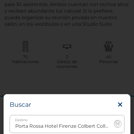
para 30 asistentes. Ambos cuentan con techos altos
y reciben abundante luz natural. Si lo prefiere,
puede organizar su reunión privada en nuestro
salón, en los vestíbulos o en una Studio Suite.
70
2
40
Habitaciones
Sala(s) de
Personas
reuniones
Buscar
Tu evento está a un click de ser
reservado
Destino
¡Empezar a organizar ahora!