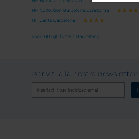
NH Barcelona Les Corts
NH Collection Barcelona Constanza
NH Sants Barcelona
Vedi tutti gli hotel a Barcellona
Iscriviti alla nostra newsletter
I