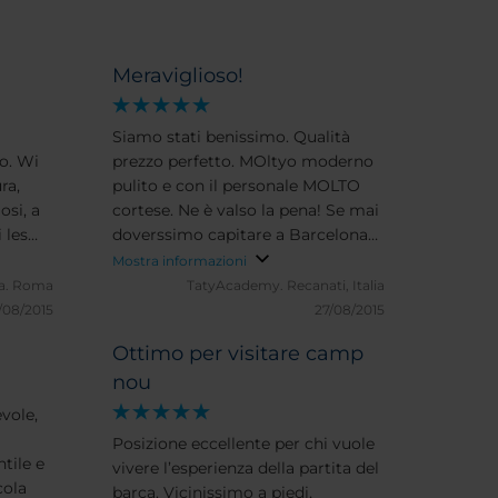
Meraviglioso!
Siamo stati benissimo. Qualità
o. Wi
prezzo perfetto. MOltyo moderno
ra,
pulito e con il personale MOLTO
osi, a
cortese. Ne è valso la pena! Se mai
 les
doverssimo capitare a Barcelona
tra è
rittorneremo sicuramente li.
Mostra informazioni
Complimenti.
a.
Roma
TatyAcademy.
Recanati, Italia
lità
/08/2015
27/08/2015
io.
Ottimo per visitare camp
nou
vole,
Posizione eccellente per chi vuole
tile e
vivere l’esperienza della partita del
cola
barça. Vicinissimo a piedi,