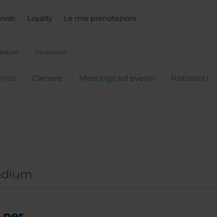
nisti
Loyalty
Le mie prenotazioni
tadium
Recensioni
rvizi
Camere
Meetings ed eventi
Ristoranti
tadium
per...