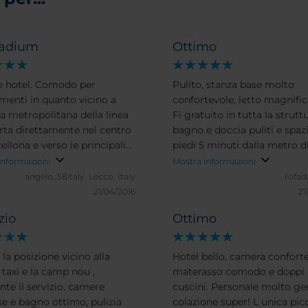
tadium
Ottimo
 hotel. Comodo per
Pulito, stanza base molto
menti in quanto vicino a
confortevole, letto magnific
a metropolitana della linea
Fi gratuito in tutta la struttu
rta direttamente nel centro
bagno e doccia puliti e spazi
ellona e verso le principali
piedi 5 minuti dalla metro di
oni. Anche l' aeroporto si
corts. Pelo nell'uovo la pales
informazioni
Mostra informazioni
nge in mezz'ora sempre con
per modo di dire, ma
angelo_58italy.
Lecco, Italy
rofad
pubblici. Personale della
chissenefrega. Rapporto qua
21/04/2016
27
ion molto cordiale e
prezzo eccellente, lo consigl
zio
Ottimo
bile.
la posizione vicino alla
Hotel bello, camera conforte
 taxi e la camp nou ,
materasso comodo e doppi
nte il servizio, camere
cuscini. Personale molto gen
se e bagno ottimo, pulizia
colazione super! L unica pic