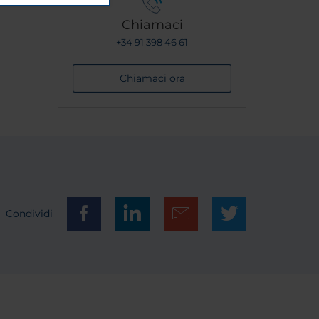
Chiamaci
+34 91 398 46 61
Chiamaci ora
Condividi