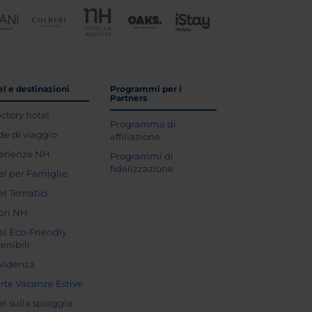
l e destinazioni
Programmi per i
Partners
ectory hotel
Programma di
de di viaggio
affiliazione
erienze NH
Programmi di
fidelizzazione
el per Famiglie
el Tematici
pri NH
el Eco-Friendly
enibili
evidenza
erte Vacanze Estive
el sulla spiaggia