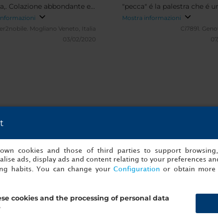
ta,. Colazione abbondante e
"pecca" é la palestra che é u
ata. Sicuramente lo
stanza di circa 10m X 3m do
informazioni
Mostra informazioni
lierò ad amici
oltre ai pesi, ci sono solo un
er2nobile.
Mogliano Veneto, Italia
Ci7891.
Genov
roulant e una cyclette. Ma pe
03/02/2020
07
resto tutto perfetto. Si trov
inoltre a 5min da una ferma
della metro.
t
 di NH Barcelona Stadium
s own cookies and those of third parties to support browsing
lise ads, display ads and content relating to your preferences and
ing habits. You can change your
Configuration
or obtain more 
se cookies and the processing of personal data
?