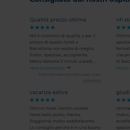
Qualità prezzo ottima
nh s
NH è sinonimo di qualità, e per il
Ottimo
prezzo di questo hotel a
sposta
Barcellona non esiste di meglio.
fermat
Pulito, spazioso, accogliente.
che po
Metro distante 3 minuti a piedi.
di Barc
Rapporto qualità prezzo
attrazi
Mostra informazioni
Mostra 
eccellente. Un po vecchio ma ben
raggiu
E4544NUalbertod.
Moncalieri, Italia
tenuto
mezzi 
15/06/2016
recept
vacanza estiva
giudi
disponi
Ottimo hotel. Gentili cordiali.
ottima 
Hotel bello pulito. Merita.
metro,
Soggiorno molto soddisfacente.
eccelle
Lo consiglio perché è in una buona
spazio