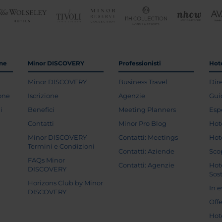
one
Minor DISCOVERY
Professionisti
Hote
Minor DISCOVERY
Business Travel
Dir
ione
Iscrizione
Agenzie
Gui
i
Benefici
Meeting Planners
Esp
Contatti
Minor Pro Blog
Hot
Minor DISCOVERY
Contatti: Meetings
Hot
Termini e Condizioni
Contatti: Aziende
Sco
FAQs Minor
Contatti: Agenzie
Hot
DISCOVERY
Sost
Horizons Club by Minor
In 
DISCOVERY
Off
Hot