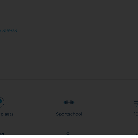
5 316933
plaats
Sportschool
1