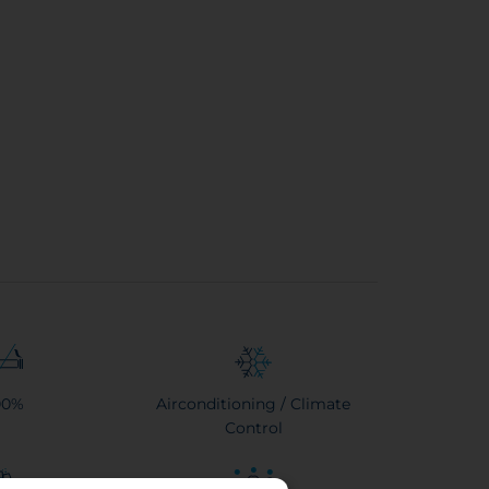
00%
Airconditioning / Climate
Control