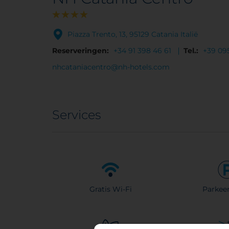
Piazza Trento, 13, 95129 Catania Italië
Reserveringen:
+34 91 398 46 61
Tel.:
+39 09
nhcataniacentro@nh-hotels.com
Services
Gratis Wi-Fi
Parkeer