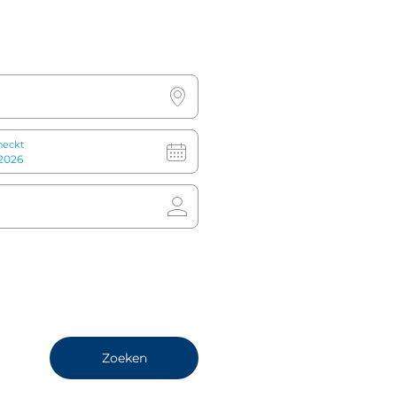
ieren
Toegankelijkheid
Vie
heckt
erenbeleid
Check-in en check-out tij
 en katten toegestaan
Check-in: 15:00
ewicht: 25 kg
Check-out: 12:00
Zoeken
€ 25 per nacht/per huisdier.
(Lazy Sunday: 15:00)
t aantal kamers