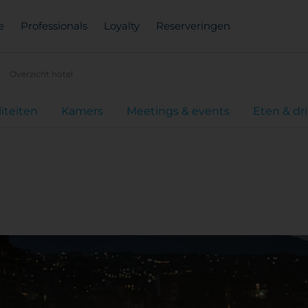
e
Professionals
Loyalty
Reserveringen
Overzicht hotel
liteiten
Kamers
Meetings & events
Eten & dr