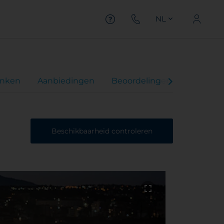
NL
inken
Aanbiedingen
Beoordelingen
Beschikbaarheid controleren