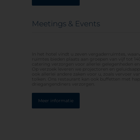
Meetings & Events
In het hotel vindt u zeven vergaderruimtes, waar
ruimtes bieden plaats aan groepen van vijf tot 
catering verzorgen voor allerlei gelegenheden e
Op verzoek leveren we projectoren en geluidsapp
ook allerlei andere zaken voor u, zoals vervoer va
tolken. Ons restaurant kan ook buffetten met hapj
driegangendiners verzorgen.
Meer informatie