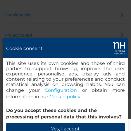
Cookiebeleid
Privacybeleid
Cookie consent
Klokkenluider
This site uses its own cookies and those of third
parties to support browsing, improve the user
experience, personalise ads, display ads and
content relating to your preferences and conduct
statistical analysis on browsing habits. You can
change your
Configuration
or obtain more
information in our
Cookie policy
.
Do you accept these cookies and the
© 2000-2026 MINOR HOTELS EUROPE & AMERICAS Santa Engracia
processing of personal data that this involves?
120. 28003 Madrid, Spanje
Yes, I accept