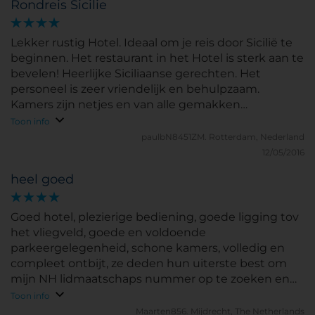
Rondreis Sicilie
Lekker rustig Hotel. Ideaal om je reis door Sicilië te
beginnen. Het restaurant in het Hotel is sterk aan te
bevelen! Heerlijke Siciliaanse gerechten. Het
personeel is zeer vriendelijk en behulpzaam.
Kamers zijn netjes en van alle gemakken
(benodigd) voorzien.
Toon info
paulbN8451ZM.
Rotterdam, Nederland
12/05/2016
heel goed
Goed hotel, plezierige bediening, goede ligging tov
het vliegveld, goede en voldoende
parkeergelegenheid, schone kamers, volledig en
compleet ontbijt, ze deden hun uiterste best om
mijn NH lidmaatschaps nummer op te zoeken en
mij zodoende in de gelegenheid te stellen dat ik de
Toon info
extra spaarpunten van dit verblijf mee kon sparen.
Maarten856.
Mijdrecht, The Netherlands