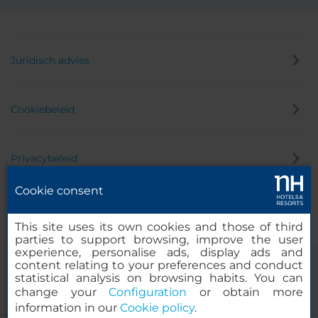
Juridisch advies
Cookiebeleid
Privacybeleid
Cookie consent
Klokkenluider
This site uses its own cookies and those of third
parties to support browsing, improve the user
experience, personalise ads, display ads and
content relating to your preferences and conduct
statistical analysis on browsing habits. You can
change your
Configuration
or obtain more
information in our
Cookie policy
.