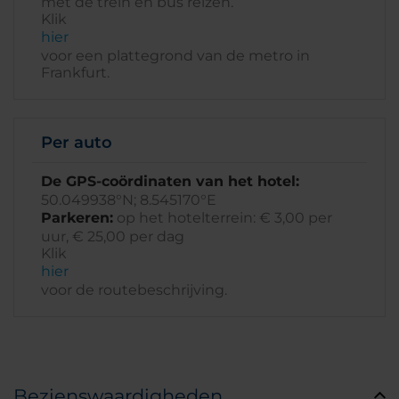
met de trein en bus reizen.
Klik
hier
voor een plattegrond van de metro in
Frankfurt.
Per auto
De GPS-coördinaten van het hotel:
50.049938°N; 8.545170°E
Parkeren:
op het hotelterrein: € 3,00 per
uur, € 25,00 per dag
Klik
hier
voor de routebeschrijving.
Bezienswaardigheden