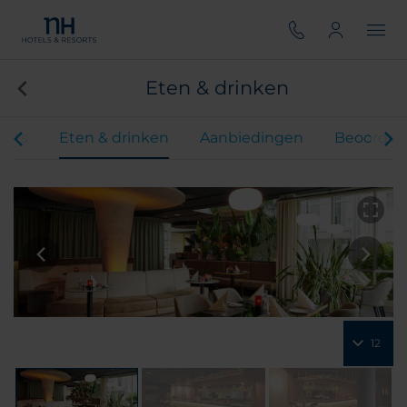
Eten & drinken
ents
Eten & drinken
Aanbiedingen
Beoordel
12