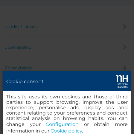
Juridisch advies
Cookiebeleid
Privacybeleid
Cookie consent
Klokkenluider
This site uses its own cookies and those of third
parties to support browsing, improve the user
experience, personalise ads, display ads and
content relating to your preferences and conduct
statistical analysis on browsing habits. You can
change your
Configuration
or obtain more
information in our
Cookie policy
.