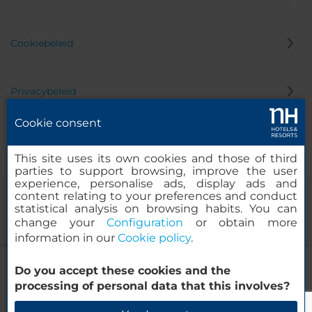
Cookiebeleid
Privacybeleid
Cookie consent
Klokkenluider
This site uses its own cookies and those of third
parties to support browsing, improve the user
experience, personalise ads, display ads and
content relating to your preferences and conduct
statistical analysis on browsing habits. You can
change your
Configuration
or obtain more
information in our
Cookie policy
.
NH Tenerife
Do you accept these cookies and the
© 2000-2026 MINOR HOTELS EUROPE & AMERICAS Santa Engracia
processing of personal data that this involves?
120. 28003 Madrid, Spanje
Beschikbaarheid controleren