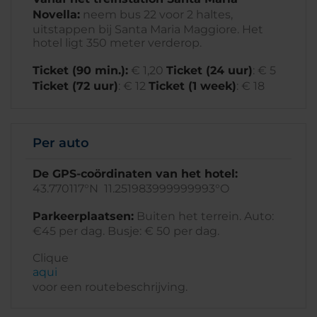
Novella:
neem bus 22 voor 2 haltes,
uitstappen bij Santa Maria Maggiore. Het
hotel ligt 350 meter verderop.
Ticket (90 min.):
€ 1,20
Ticket (24 uur)
: € 5
T
icket (72 uur)
: € 12
Ticket (1 week
)
: € 18
Per auto
De GPS-coördinaten van het hotel:
43.770117°N 11.251983999999993°O
Parkeerplaatsen:
Buiten het terrein. Auto:
€45 per dag. Busje: € 50 per dag.
Clique
aqui
voor een routebeschrijving.