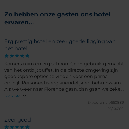
Zo hebben onze gasten ons hotel
ervaren...
Erg prettig hotel en zeer goede ligging van
het hotel
Kamers ruim en erg schoon. Geen gebruik gemaakt
van het ontbijtbuffet. In de directe omgeving zijn
goedkopere opties te vinden voor een prima
ontbijt. Personeel is erg vriendelijk en behulpzaam.
Als we weer naar Florence gaan, dan gaan we zeker
weer naar dit hotel!
Toon info
Extraordinary660889.
26/10/2021
Zeer goed