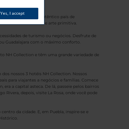
Yes, I accept
anto para lazer. Um autêntico país de
ecimento científico e arte primitiva.
cessidades de turismo ou negócios. Desfrute de
o ou Guadalajara com o máximo conforto.
to NH Collection e têm uma grande variedade de
m dos nossos 3 hotéis NH Collection. Nossos
is para viajantes a negócios e famílias. Comece
era a capital asteca. De lá, passeie pelos bairros
o Rivera, depois, visite La Rosa, onde você pode
 centro da cidade. E, em Puebla, inspire-se e
istórico.