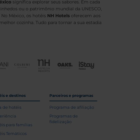
éxico
significa explorar seus sabores. Em cada
s vinhedos ou o patrimônio mundial da UNESCO,
 No México, os hotéis
NH Hotels
oferecem aos
melhor cozinha. Tudo para tornar a sua estadia
is e destinos
Parceiros e programas
a de hotéis
Programa de afiliação
eriência
Programas de
fidelização
éis para famílias
éis Temáticos