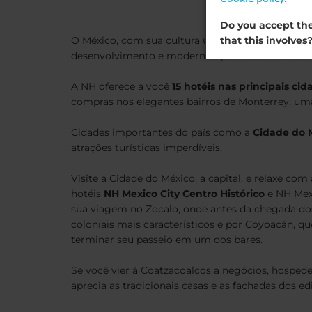
Do you accept the
that this involves
O México, com sua cultura única e identidade tra
desenvolvimento e modernização oferece aos turi
A NH oferece a você
15 hotéis nas principais ci
compras nos elegantes bairros de Monterrey, uma
Cidades importantes do país como a
Cidade do 
atrações turísticas imperdíveis.
Visite a Cidade do México, a capital, e relaxe c
hotéis
NH Mexico City Centro Histórico
e NH Mexi
sua viagem no Zocalo, onde antes da chegada dos es
coloniais mais característicos e por Coyoacán, q
terminar seu passeio em um dos bares.
Se você vier à Coatzacoalcos a negócios, hosped
aprecia as tradicionais casas e as fachadas dos edi