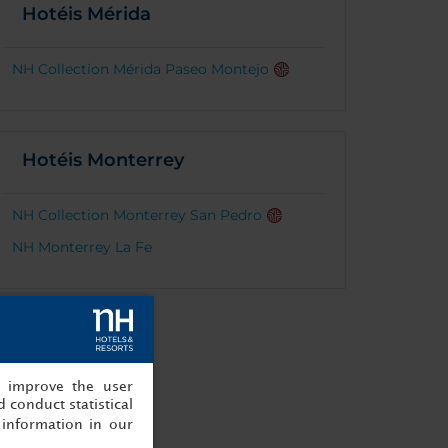
Hotéis Mérida
NH Collection Mérida Paseo Montejo
Hotéis Monterrey
NH Collection Monterrey San Pedro
NH Monterrey La Fe
, improve the user
 conduct statistical
information in our