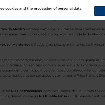
se cookies and the processing of personal data
?
dicional, é indiscutivelmente um favorito tanto para negócios qu
stas a oportunidade de ver os traços de um passado rico em conh
dades do México
estrategicamente localizados para atender às ne
 das áreas mais ricas do México ou explore a Cidade do Méxic
México, Monterrey
e Guadalajara possuem tanto hotéis NH quan
om as melhores comodidades e o excelente serviço em qualquer u
co City Valle Dorado têm comodidades e quartos modernos, idea
panhóis, o centro político e religioso do México – Tenochtitlan, 
ue testemunhou as conspirações de amor entre Frida Kahlo e Dieg
e-se no
NH Coatzacoalcos
, com localização ideal a 10 minutos do
fícios, depois, relaxe no
NH Puebla Finsa
ou NH Puebla Centro H