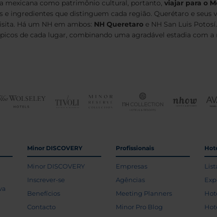
 mexicana como patrimônio cultural, portanto,
viajar para o M
tos e ingredientes que distinguem cada região. Querétaro e seu
visita. Há um NH em ambos:
NH Queretaro
e NH San Luis Potosí.
típicos de cada lugar, combinando uma agradável estadia com a 
Minor DISCOVERY
Profissionais
Hoté
Minor DISCOVERY
Empresas
List
Inscrever-se
Agências
Exp
va
Benefícios
Meeting Planners
Hot
Contacto
Minor Pro Blog
Hot