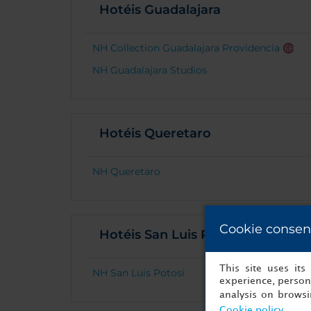
Hotéis Guadalajara
NH Collection Guadalajara Providencia
NH Guadalajara Studios
Hotéis Queretaro
NH Queretaro
Cookie consen
Hotéis San Luis Potosí
This site uses it
NH San Luis Potosí
experience, persona
analysis on brows
Cookie policy
.