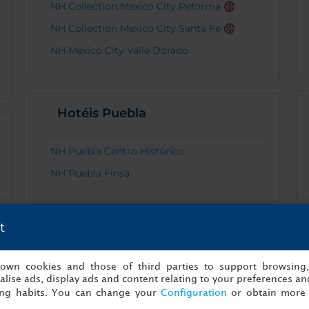
NH Collection Mexico City Reforma
NH Collection Mexico City Santa Fe
NH Mexico City Valle Dorado
Hotéis Puebla
NH Puebla Centro Histórico
NH Puebla Finsa
t
s own cookies and those of third parties to support browsing
lise ads, display ads and content relating to your preferences and
ing habits. You can change your
Configuration
or obtain more 