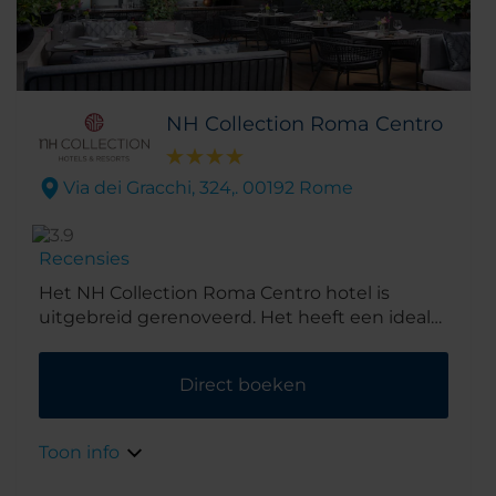
Colosseum, Circus Maximus en Palazzo del
Quirinale liggen op loopafstand.
NH Collection Roma Centro
Via dei Gracchi, 324,. 00192 Rome
Recensies
Het NH Collection Roma Centro hotel is
uitgebreid gerenoveerd. Het heeft een ideale
ligging in de exclusieve wijk Prati, een
woonwijk in Rome, vlak bij Vaticaanstad, de
Direct boeken
prachtige Engelenbrug, de Engelenburcht,
Piazza Navona, het Pantheon en het heeft
een directe verbinding met nabijgelegen
Toon info
wijken zoals Trastevere. Door de locatie is het
hotel perfect voor zowel zakenreizen als