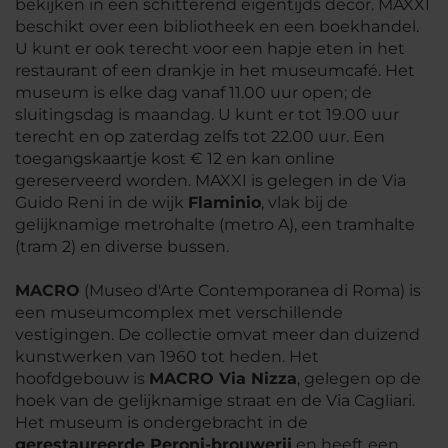
bekijken in een schitterend eigentijds decor. MAXXI
beschikt over een bibliotheek en een boekhandel.
U kunt er ook terecht voor een hapje eten in het
restaurant of een drankje in het museumcafé. Het
museum is elke dag vanaf 11.00 uur open; de
sluitingsdag is maandag. U kunt er tot 19.00 uur
terecht en op zaterdag zelfs tot 22.00 uur. Een
toegangskaartje kost € 12 en kan online
gereserveerd worden. MAXXI is gelegen in de Via
Guido Reni in de wijk
Flaminio
, vlak bij de
gelijknamige metrohalte (metro A), een tramhalte
(tram 2) en diverse bussen.
MACRO
(Museo d'Arte Contemporanea di Roma) is
een museumcomplex met verschillende
vestigingen. De collectie omvat meer dan duizend
kunstwerken van 1960 tot heden. Het
hoofdgebouw is
MACRO Via Nizza
, gelegen op de
hoek van de gelijknamige straat en de Via Cagliari.
Het museum is ondergebracht in de
gerestaureerde Peroni-brouwerij
en heeft een