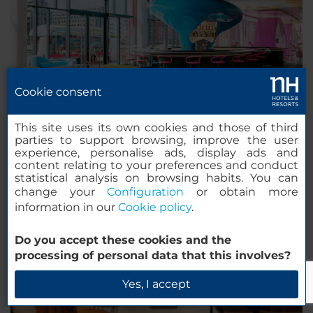
nhow Berlin
Cookie consent
This site uses its own cookies and those of third
parties to support browsing, improve the user
experience, personalise ads, display ads and
content relating to your preferences and conduct
NH Mannheim
statistical analysis on browsing habits. You can
change your
Configuration
or obtain more
information in our
Cookie policy
.
Do you accept these cookies and the
processing of personal data that this involves?
Yes, I accept