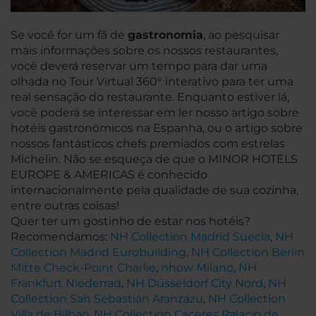
Se você for um fã de
gastronomia
, ao pesquisar
mais informações sobre os nossos restaurantes,
você deverá reservar um tempo para dar uma
olhada no Tour Virtual 360° interativo para ter uma
real sensação do restaurante. Enquanto estiver lá,
você poderá se interessar em ler nosso artigo sobre
hotéis gastronômicos na Espanha, ou o artigo sobre
nossos fantásticos chefs premiados com estrelas
Michelin. Não se esqueça de que o MINOR HOTELS
EUROPE & AMERICAS é conhecido
internacionalmente pela qualidade de sua cozinha,
entre outras coisas!
Quer ter um gostinho de estar nos hotéis?
Recomendamos:
NH Collection Madrid Suecia
,
NH
Collection Madrid Eurobuilding
,
NH Collection Berlin
Mitte Check-Point Charlie
,
nhow Milano
,
NH
Frankfurt Niederrad
,
NH Düsseldorf City Nord
,
NH
Collection San Sebastián Aranzazu
,
NH Collection
Villa de Bilbao
,
NH Collection Cáceres Palacio de