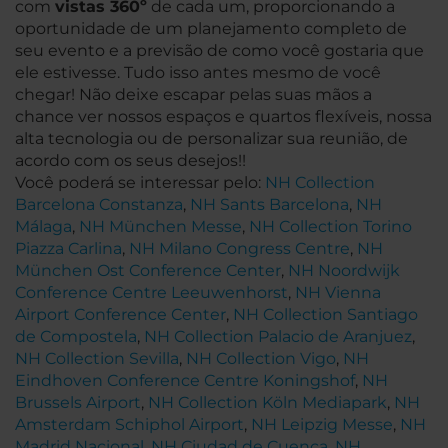
com
vistas 360º
de cada um, proporcionando a
oportunidade de um planejamento completo de
seu evento e a previsão de como você gostaria que
ele estivesse. Tudo isso antes mesmo de você
chegar! Não deixe escapar pelas suas mãos a
chance ver nossos espaços e quartos flexíveis, nossa
alta tecnologia ou de personalizar sua reunião, de
acordo com os seus desejos!!
Você poderá se interessar pelo:
NH Collection
Barcelona Constanza
,
NH Sants Barcelona
,
NH
Málaga
,
NH München Messe
,
NH Collection Torino
Piazza Carlina
,
NH Milano Congress Centre
,
NH
München Ost Conference Center
,
NH Noordwijk
Conference Centre Leeuwenhorst
,
NH Vienna
Airport Conference Center
,
NH Collection Santiago
de Compostela
,
NH Collection Palacio de Aranjuez
,
NH Collection Sevilla
,
NH Collection Vigo
,
NH
Eindhoven Conference Centre Koningshof
,
NH
Brussels Airport
,
NH Collection Köln Mediapark
,
NH
Amsterdam Schiphol Airport
,
NH Leipzig Messe
,
NH
Madrid Nacional
,
NH Ciudad de Cuenca
,
NH