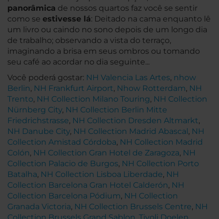
panorâmica
de nossos quartos faz você se sentir
como se
estivesse lá
: Deitado na cama enquanto lê
um livro ou caindo no sono depois de um longo dia
de trabalho; observando a vista do terraço,
imaginando a brisa em seus ombros ou tomando
seu café ao acordar no dia seguinte...
Você poderá gostar:
NH Valencia Las Artes
,
nhow
Berlin
,
NH Frankfurt Airport
,
Nhow Rotterdam
,
NH
Trento
,
NH Collection Milano Touring
,
NH Collection
Nürnberg City
,
NH Collection Berlin Mitte
Friedrichstrasse
,
NH Collection Dresden Altmarkt
,
NH Danube City
,
NH Collection Madrid Abascal
,
NH
Collection Amistad Córdoba
,
NH Collection Madrid
Colón
,
NH Collection Gran Hotel de Zaragoza
,
NH
Collection Palacio de Burgos
,
NH Collection Porto
Batalha
,
NH Collection Lisboa Liberdade
,
NH
Collection Barcelona Gran Hotel Calderón
,
NH
Collection Barcelona Pódium
,
NH Collection
Granada Victoria
,
NH Collection Brussels Centre
,
NH
Collection Brussels Grand Sablon
,
Tivoli Doelen