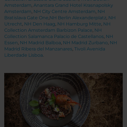
Amsterdam
,
Anantara Grand Hotel Krasnapolsky
Amsterdam
,
NH City Centre Amsterdam
,
NH
Bratislava Gate One
,
NH Berlin Alexanderplatz
,
NH
Utrecht
,
NH Den Haag
,
NH Hamburg Mitte
,
NH
Collection Amsterdam Barbizon Palace
,
NH
Collection Salamanca Palacio de Castellanos
,
NH
Essen
,
NH Madrid Balboa
,
NH Madrid Zurbano
,
NH
Madrid Ribera del Manzanares
,
Tivoli Avenida
Liberdade Lisboa
.