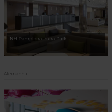
NH Pamplona Iruña Park
Alemanha