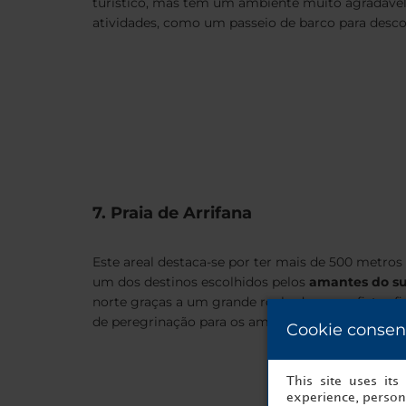
turístico, mas tem um ambiente muito agradável
atividades, como um passeio de barco para descob
7. Praia de Arrifana
Este areal destaca-se por ter mais de 500 metro
um dos destinos escolhidos pelos
amantes do su
norte graças a um grande rochedo, os surfistas f
de peregrinação para os amantes deste desporto.
Cookie consen
This site uses it
experience, persona