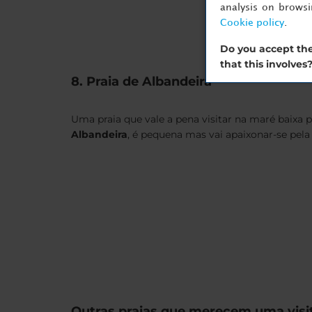
analysis on brows
Cookie policy
.
Do you accept the
that this involves
8. Praia de Albandeira
Uma praia que vale a pena visitar na maré baixa 
Albandeira
, é pequena mas vai apaixonar-se pel
Outras praias que merecem uma visi