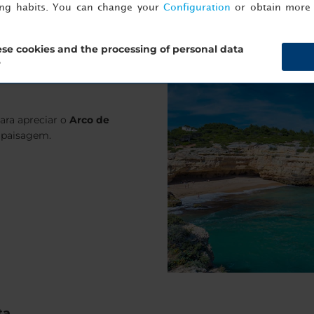
ing habits. You can change your
Configuration
or obtain more 
se cookies and the processing of personal data
?
para apreciar o
Arco de
a paisagem.
ta