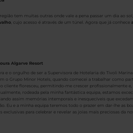
 região tem muitas outras onde vale a pena passar um dia ao sol,
valho
, cujo acesso é através de um túnel. Agora que já conhece
moura Algarve Resort
a e o orgulho de ser a Supervisora de Hotelaria do Tivoli Marin
com o Grupo Minor Hotels, quando comecei a trabalhar como part
o cliente floresceu, permitindo-me crescer profissionalmente e,
tualmente, rodeada pela minha fantástica equipa, estamos excec
riando assim memórias intemporais e inesquecíveis que excedam
ão. Eu e a minha equipa teremos todo o prazer em dar-lhe as bo
exclusivas para celebrar e revelar as joias mais preciosas da noss