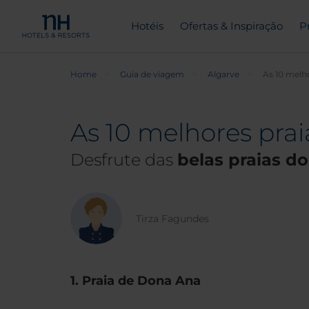
Hotéis
Ofertas & Inspiração
P
Home
Guia de viagem
Algarve
As 10 melh
As 10 melhores prai
Desfrute das
belas praias d
Tirza Fagundes
1. Praia de Dona Ana