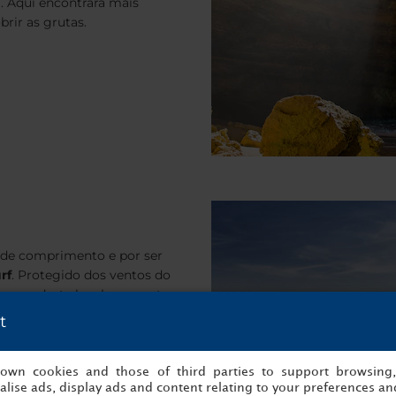
. Aqui encontrará mais
rir as grutas.
s de comprimento e por ser
rf
. Protegido dos ventos do
izeram deste local um ponto
t
s own cookies and those of third parties to support browsing
lise ads, display ads and content relating to your preferences and