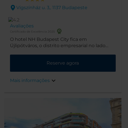
Vígszínház u. 3,. 1137 Budapeste
Avaliações
Certificado de Excelência 2025
O hotel NH Budapest City fica em
Újlipótváros, o distrito empresarial no lado
Peste do rio. Algumas das atrações de
Budapeste ficam próximas à entrada do hotel
Reserve agora
e a estação de metrô próxima é o meio de
transporte que leva a outros pontos turísticos.
Mais informações