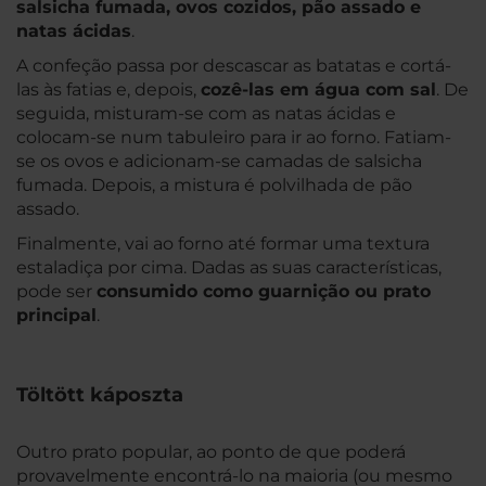
salsicha fumada, ovos cozidos, pão assado e
natas ácidas
.
A confeção passa por descascar as batatas e cortá-
las às fatias e, depois,
cozê-las em água com sal
. De
seguida, misturam-se com as natas ácidas e
colocam-se num tabuleiro para ir ao forno. Fatiam-
se os ovos e adicionam-se camadas de salsicha
fumada. Depois, a mistura é polvilhada de pão
assado.
Finalmente, vai ao forno até formar uma textura
estaladiça por cima. Dadas as suas características,
pode ser
consumido como guarnição ou prato
principal
.
Töltött káposzta
Outro prato popular, ao ponto de que poderá
provavelmente encontrá-lo na maioria (ou mesmo