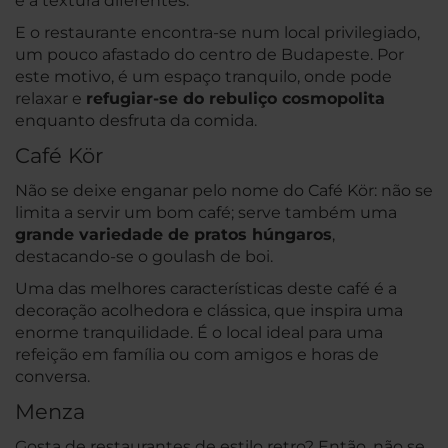
e a textura diferentes.
E o restaurante encontra-se num local privilegiado,
um pouco afastado do centro de Budapeste. Por
este motivo, é um espaço tranquilo, onde pode
relaxar e
refugiar-se do rebuliço cosmopolita
enquanto desfruta da comida.
Café Kör
Não se deixe enganar pelo nome do Café Kör: não se
limita a servir um bom café; serve também uma
grande variedade de pratos húngaros
,
destacando-se o goulash de boi.
Uma das melhores características deste café é a
decoração acolhedora e clássica, que inspira uma
enorme tranquilidade. É o local ideal para uma
refeição em família ou com amigos e horas de
conversa.
Menza
Gosta de restaurantes de estilo retro? Então, não se