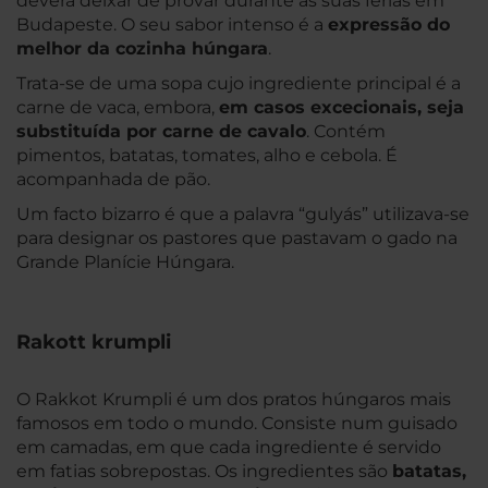
deverá deixar de provar durante as suas férias em
Budapeste. O seu sabor intenso é a
expressão do
melhor da cozinha húngara
.
Trata-se de uma sopa cujo ingrediente principal é a
carne de vaca, embora,
em casos excecionais, seja
substituída por carne de cavalo
. Contém
pimentos, batatas, tomates, alho e cebola. É
acompanhada de pão.
Um facto bizarro é que a palavra “gulyás” utilizava-se
para designar os pastores que pastavam o gado na
Grande Planície Húngara.
Rakott krumpli
O Rakkot Krumpli é um dos pratos húngaros mais
famosos em todo o mundo. Consiste num guisado
em camadas, em que cada ingrediente é servido
em fatias sobrepostas. Os ingredientes são
batatas,