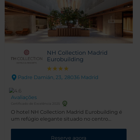
NH Collection Madrid
Eurobuilding
Padre Damián, 23,. 28036 Madrid
Avaliações
Certificado de Excelência 2025
O hotel NH Collection Madrid Eurobuilding é
um refúgio elegante situado no centro
financeiro da cidade. Reinaugurado em
setembro de 2014, é considerado um dos
Reserve agora
melhores hotéis da Europa para negócios e