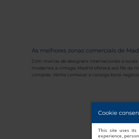
As melhores zonas comerciais de Mad
Com marcas de designers internacionais e locais
modernos e vintage, Madrid oferece aos fãs da m
compras. Venha conhecer e consiga bons negócio
Cookie consen
This site uses it
experience, persona