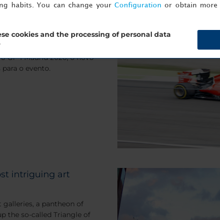
ing habits. You can change your
Configuration
or obtain more 
io de Fórmula 1 de
a Madrid
se cookies and the processing of personal data
?
 faça o aquecimento para o
o GP 1 Madrid 2026, o novo
 para o evento.
t intriguing art
 galleries, a pantheon of
p the so-called Triangle of