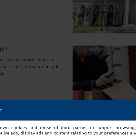
rid
 e uma variedade de looks
oda a melhor experiência de
s!
t
s own cookies and those of third parties to support browsing
lise ads, display ads and content relating to your preferences and