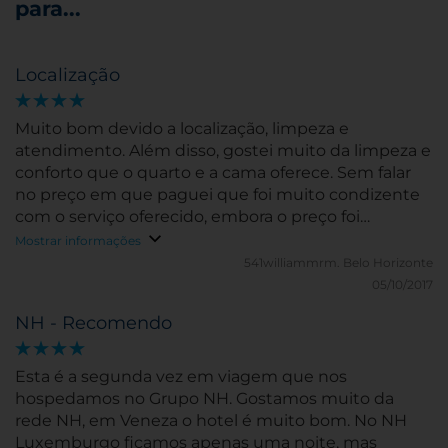
para...
Localização
Muito bom devido a localização, limpeza e
atendimento. Além disso, gostei muito da limpeza e
conforto que o quarto e a cama oferece. Sem falar
no preço em que paguei que foi muito condizente
com o serviço oferecido, embora o preço foi
realizado em condições entre empresas. Não sei se
Mostrar informações
o preço irá variar significativamente em caso de
541williammrm.
Belo Horizonte
reserva particular.
05/10/2017
NH - Recomendo
Esta é a segunda vez em viagem que nos
hospedamos no Grupo NH. Gostamos muito da
rede NH, em Veneza o hotel é muito bom. No NH
Luxemburgo ficamos apenas uma noite, mas