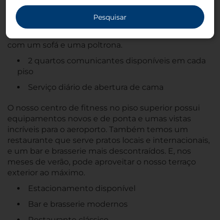
decorados em tons neutros e quentes. Os quartos
são confortáveis e espaçosos e proporcionam vistas
Pesquisar
inultrapassáveis do aeroporto. Os quartos
Superiores são maiores e dispóem de zonas de estar
com um sofá e uma poltrona.
2 quartos comunicantes disponíveis em cada
piso
Serviço diário de abertura de cama
O nosso centro de fitness no piso superior possui
equipamentos novos e de ponta e umas vistas
incríveis para o aeroporto. Também temos um
restaurante que serve pratos locais e internacionais,
e um bar e brasserie mais descontraídos. E, nos
meses de verão, pode aproveitar o nosso terraço
exterior ao máximo.
Estacionamento disponível
Bar e brasserie modernos
Restaurante clássico