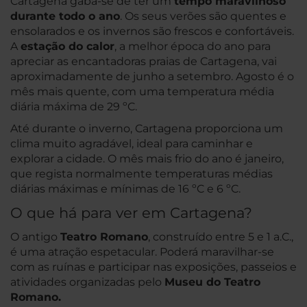
Cartagena gaba-se de ter um
tempo maravilhoso
durante todo o ano
. Os seus verões são quentes e
ensolarados e os invernos são frescos e confortáveis.
A
estação do calor
, a melhor época do ano para
apreciar as encantadoras praias de Cartagena, vai
aproximadamente de junho a setembro. Agosto é o
mês mais quente, com uma temperatura média
diária máxima de 29 ºC.
Até durante o inverno, Cartagena proporciona um
clima muito agradável, ideal para caminhar e
explorar a cidade. O mês mais frio do ano é janeiro,
que regista normalmente temperaturas médias
diárias máximas e mínimas de 16 ºC e 6 ºC.
O que há para ver em Cartagena?
O antigo
Teatro Romano
, construído entre 5 e 1 a.C.,
é uma atração espetacular. Poderá maravilhar-se
com as ruínas e participar nas exposições, passeios e
atividades organizadas pelo
Museu do Teatro
Romano.