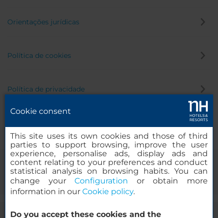
Orientações jurídicas
Política de cookies
Política de privacidade
Cookie consent
Canal de denúncia
This site uses its own cookies and those of third
parties to support browsing, improve the user
experience, personalise ads, display ads and
content relating to your preferences and conduct
statistical analysis on browsing habits. You can
change your
Configuration
or obtain more
information in our
Cookie policy
.
Do you accept these cookies and the