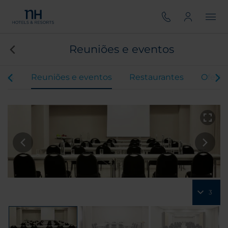
Reuniões e eventos
tos
Reuniões e eventos
Restaurantes
Oferta
3