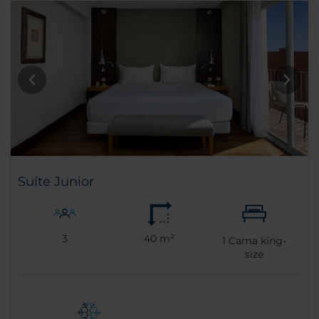
Suíte Junior
3
40 m²
1
Cama king-
size