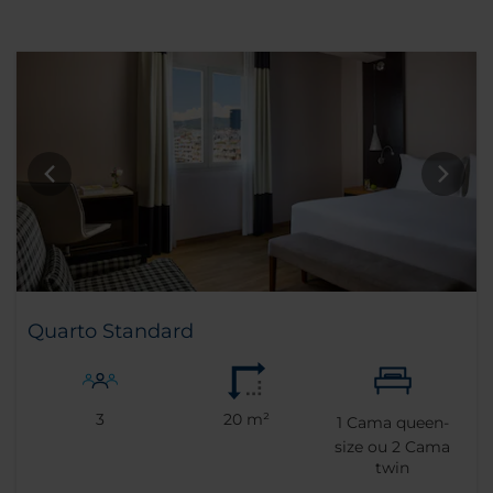
Quarto Standard
3
20 m²
1
Cama queen-
size ou
2
Cama
twin