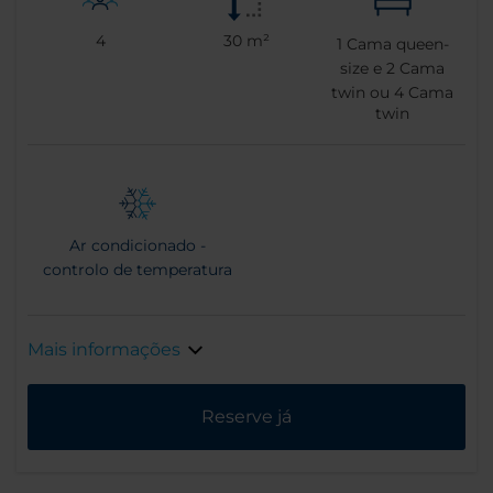
4
30 m²
1
Cama queen-
size e
2
Cama
twin ou
4
Cama
twin
Ar condicionado -
controlo de temperatura
Mais informações
Reserve já