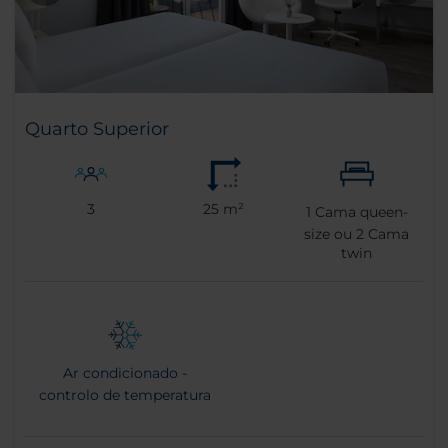
Quarto Superior
3
25 m²
1
Cama queen-
size ou
2
Cama
twin
Ar condicionado -
controlo de temperatura