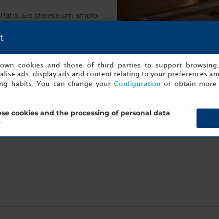
l Patio. Ele oferece um amplo
 leves e saudáveis. Você
t
hos.
s own cookies and those of third parties to support browsing
lise ads, display ads and content relating to your preferences and
ing habits. You can change your
Configuration
or obtain more 
se cookies and the processing of personal data
?