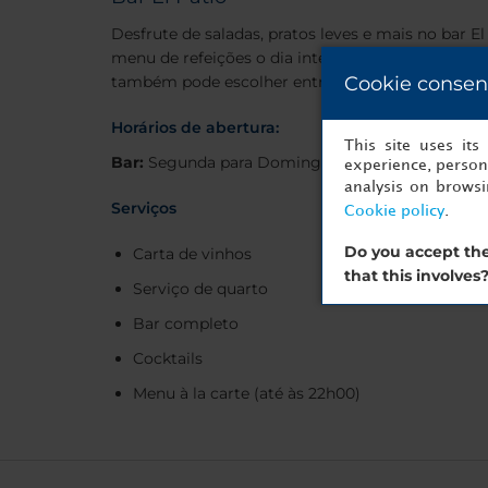
Desfrute de saladas, pratos leves e mais no bar E
menu de refeições o dia inteiro, incluindo opções
Cookie consen
também pode escolher entre uma seleção de vin
Horários de abertura:
This site uses it
Bar:
Segunda para Domingo 11:00 - 23:00
experience, persona
analysis on brows
Serviços
Cookie policy
.
Do you accept the
Carta de vinhos
that this involves
Serviço de quarto
Bar completo
Cocktails
Menu à la carte (até às 22h00)