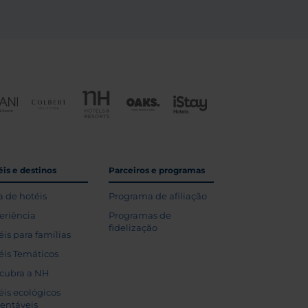
is e destinos
Parceiros e programas
a de hotéis
Programa de afiliação
eriência
Programas de
fidelização
éis para famílias
éis Temáticos
cubra a NH
éis ecológicos
tentáveis