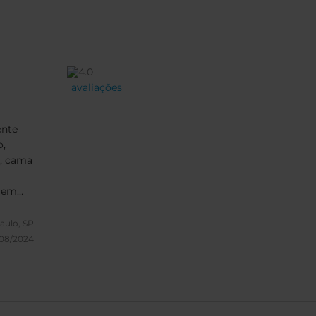
avaliações
ente
o,
s, cama
s em
evido
aulo, SP
om
/08/2024
...
horário
ais
bidas,
bem