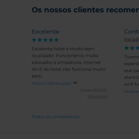
Os nossos clientes recomen
Excelente
Conf
local
Excelente hotel e muito bem
localizado! Funcionários muito
Tivemo
educados e simpáticos. Internet
experi
Wi-fi do hotel não funciona muito
que pa
bem.
atenci
Mostrar informações
wi-fi 
Dream335307.
O hote
Mostrar
22/06/2025
de tudo
Todos os comentários