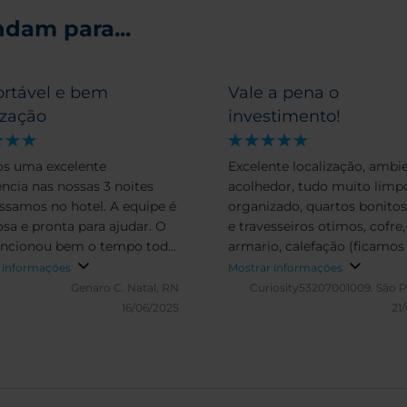
dam para...
ortável e bem
Vale a pena o
ização
investimento!
s uma excelente
Excelente localização, ambi
ência nas nossas 3 noites
acolhedor, tudo muito limp
ssamos no hotel. A equipe é
organizado, quartos bonito
osa e pronta para ajudar. O
e travesseiros otimos, cofre,
funcionou bem o tempo todo.
armario, calefação (ficamo
l fica bem localizado, perto
um que nao tinha ar, mas d
 informações
Mostrar informações
 e das principais ruas.
ao clima nao fez falta,
Genaro C.
Natal, RN
Curiosity53207001009.
São P
aconchegantes, banheiro b
16/06/2025
21
com box de vidro, pia grande
Café da manhã vale a pena, 
estendido, até poderia ter m
variedade de alimentos e be
nos padrões, mas ficamos 