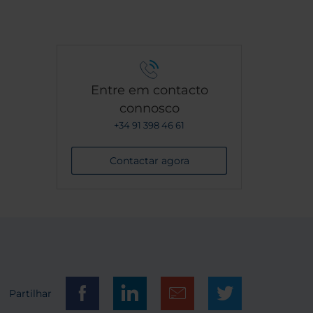
 aquilo
.. O
do e o
agencia
exander
Entre em contacto
connosco
+34 91 398 46 61
Contactar agora
Partilhar