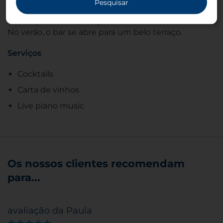
Pesquisar
pianista ao vivo, é um ambiente convidativo para
um coquetel antes do jantar.
No verão, o bar se abre para um belo terraço.
Serviços
Cocktails
Carta de vinhos
Live piano music
Os nossos clientes recomendam
para...
avaliação da Paula