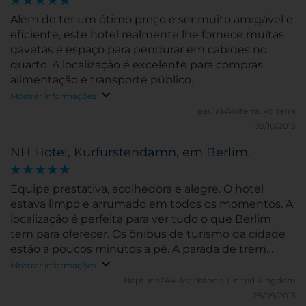
Além de ter um ótimo preço e ser muito amigável e
eficiente, este hotel realmente lhe fornece muitas
gavetas e espaço para pendurar em cabides no
quarto. A localização é excelente para compras,
alimentação e transporte público.
Mostrar informações
paula14Volterra.
volterra
09/10/2013
NH Hotel, Kurfurstendamn, em Berlim.
Equipe prestativa, acolhedora e alegre. O hotel
estava limpo e arrumado em todos os momentos. A
localização é perfeita para ver tudo o que Berlim
tem para oferecer. Os ônibus de turismo da cidade
estão a poucos minutos a pé. A parada de trem
Savigny fica a cerca de 7 minutos a pé. Um bom
Mostrar informações
restaurante é o Schwarz, cerca de 8 minutos a pé.
Neptune244.
Maidstone, United Kingdom
25/09/2013