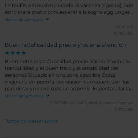
Le tariffe, nel nostro periodo di vacanza (agosto), non
sono state molto convenienti e bisogna aggiungere
i costi di parcheggio, che a Bilbao può essere un
Mostrar informações
problema. Il quartiere, universitario, ha da offrire solo
Sandro S.
qualche buona paninoteca ma in cinque minuti,
10/09/2025
passato il ponte sul Nervion, si è già nella zona
Buen hotel calidad precio y buena atención
occidentale del centro. Poi, da lì, con il tram o in
passeggiata lungo la Gran Via si raggiungono tutte
le cose più interessanti (Guggenheim, Casco Viejo,
Buen hotel relación cslidad precio. Valoro mucho su
ecc.). L'hotel mostra i suoi annetti nei particolari ma
tranquilidad y el buen trato y la amabilidad del
è gestito e mantenuto molto bene, è pulito e tutto
personal. Situado en una zona apacible Quizá
il personale è gentile e disponibile. Le stanze sono
mejoraría un poco la decoración con cuadros en las
piccoline. Un buon compromesso qualità prezzo.
paredes y yn povo más de armonía. Espectacular la
pintura del Flatiron y la jirafa. Muchas gracias por
Mostrar informações
todo
JOSEEMILIOGOMEZ.
Vitoria-Gasteiz, Espanha
21/07/2025
Todos os comentários