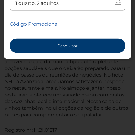
salas são equipadas com toda a tecnologia
necessária para reuniões de negócios e profissionais,
mas também são sofisticadas para reuniões
Código Promocional
particulares como casamentos e encontros
familiares.
Pesquisar
O restaurante do hotel NH La Avanzada, em Bilbao,
serve pratos deliciosos o dia todo. De manhã,
aproveite o café da manhã tipo bufê repleto de
opções saudáveis que o deixarão preparado para um
dia de passeios ou reuniões de negócios. No hotel
NH La Avanzada, procuramos satisfazer o hóspede
no restaurante e mais. No almoço e jantar, nosso
restaurante oferece um variado menu com pratos
das cozinhas local e internacional. Nossa carta de
vinhos também inclui opções da região e de outros
países para complementar o seu paladar.
Registro nº: H.BI.01217