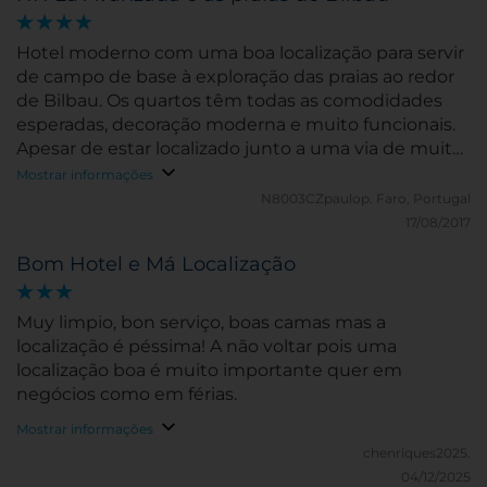
Hotel moderno com uma boa localização para servir
de campo de base à exploração das praias ao redor
de Bilbau. Os quartos têm todas as comodidades
esperadas, decoração moderna e muito funcionais.
Apesar de estar localizado junto a uma via de muito
trafego a insonorização é bastante boa.
Mostrar informações
N8003CZpaulop.
Faro, Portugal
17/08/2017
Bom Hotel e Má Localização
Muy limpio, bon serviço, boas camas mas a
localização é péssima! A não voltar pois uma
localização boa é muito importante quer em
negócios como em férias.
Mostrar informações
chenriques2025.
04/12/2025