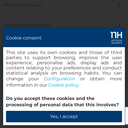
Política de cookies
Política de privacidade
Cookie consent
Canal de denúncia
This site uses its own cookies and those of third
parties to support browsing, improve the user
experience, personalise ads, display ads and
content relating to your preferences and conduct
statistical analysis on browsing habits. You can
change your
Configuration
or obtain more
information in our
Cookie policy
.
NH La Avanzada
Do you accept these cookies and the
© 2000-2026 MINOR HOTELS EUROPE & AMERICAS Santa Engracia
processing of personal data that this involves?
120. 28003 Madrid, Espanha
Verificar disponibilidade
Yes, I accept