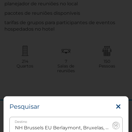
planejador de reuniões no local
pacotes de reuniões disponíveis
tarifas de grupos para participantes de eventos
hospedados no hotel
214
7
150
Quartos
Salas de
Pessoas
reuniões
Pesquisar
O seu próximo evento de
sucesso está a apenas um
Destino
clique de distância