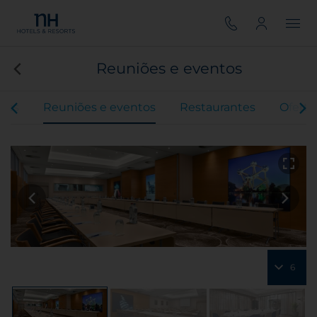
Reuniões e eventos
tos
Reuniões e eventos
Restaurantes
Oferta
6