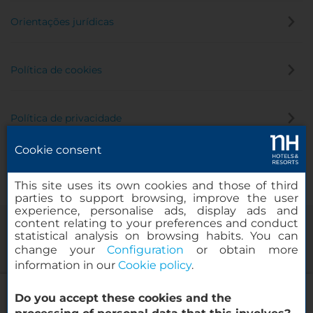
Orientações jurídicas
Política de cookies
Política de privacidade
Cookie consent
Canal de denúncia
This site uses its own cookies and those of third
parties to support browsing, improve the user
experience, personalise ads, display ads and
content relating to your preferences and conduct
statistical analysis on browsing habits. You can
change your
Configuration
or obtain more
information in our
Cookie policy
.
NH Brussels EU Berlaymont
Do you accept these cookies and the
© 2000-2026 MINOR HOTELS EUROPE & AMERICAS Santa Engracia