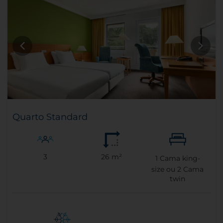
Quarto Standard
3
26 m²
1
Cama king-
size ou
2
Cama
twin