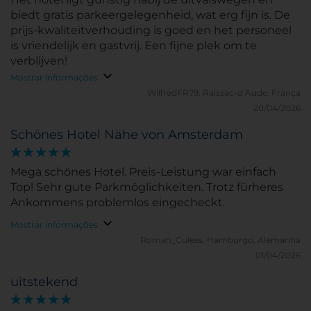
biedt gratis parkeergelegenheid, wat erg fijn is. De
prijs-kwaliteitverhouding is goed en het personeel
is vriendelijk en gastvrij. Een fijne plek om te
verblijven!
Mostrar informações
WilfredFR79.
Raissac-d’Aude, França
20/04/2026
Schönes Hotel Nähe von Amsterdam
Mega schönes Hotel. Preis-Leistung war einfach
Top! Sehr gute Parkmöglichkeiten. Trotz fürheres
Ankommens problemlos eingecheckt.
Mostrar informações
Roman_Culess.
Hamburgo, Alemanha
01/04/2026
uitstekend