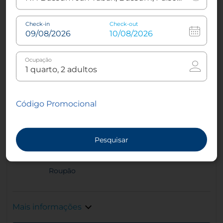
3
26 m²
1
Cama king-
Check-in
Check-out
size ou
2
Cama
twin
Ocupação
Código Promocional
Ar condicionado -
Renovado
controlo de temperatura
Pesquisar
Roupão
Mais informações