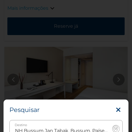
Mais informações
Reserve já
Pesquisar
Quarto Superior com terraço
Destino