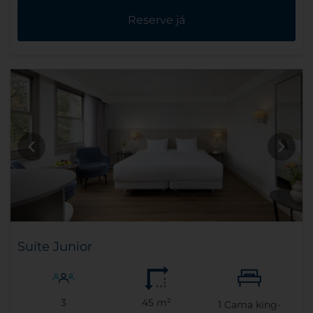
Reserve já
Suíte Junior
3
45 m²
1
Cama king-