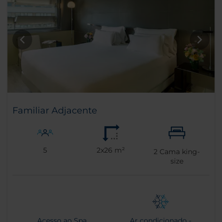
Familiar Adjacente
5
2x26 m²
2
Cama king-
size
Acesso ao Spa
Ar condicionado -