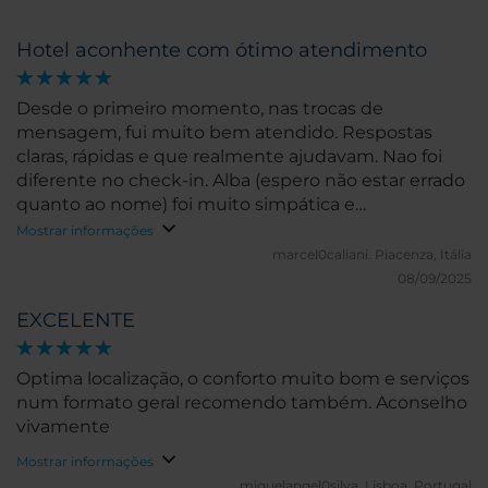
Hotel aconhente com ótimo atendimento
Desde o primeiro momento, nas trocas de
mensagem, fui muito bem atendido. Respostas
claras, rápidas e que realmente ajudavam. Nao foi
diferente no check-in. Alba (espero não estar errado
quanto ao nome) foi muito simpática e
atenciosamente. O quarto era limpo e
Mostrar informações
aconchegante, dormimos muito bem. Não
marcel0caliani.
Piacenza, Itália
experimentamos o café da manhã, porque nossa
08/09/2025
ideia era provar as várias cafeteria ali vizinhas... e
EXCELENTE
falando de localização, o hotel está muito bem
localizado, vários restaurantes ao redor ale de um
grande shopping praticamente encostado no hotel.
Optima localização, o conforto muito bom e serviços
Poderia ser um pouco mais barato, mas oferece
num formato geral recomendo também. Aconselho
uma otima estrutura e esta muito bem localizado.
vivamente
Mostrar informações
miguelangel0silva.
Lisboa, Portugal