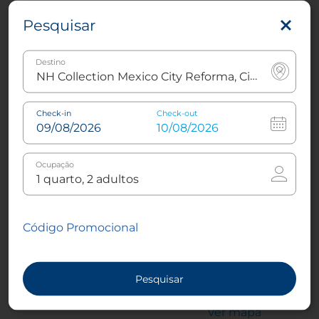
Pesquisar
Monumento a la
Acuario Inbursa
Independecia
4.58km
Destino
Ver mapa
0.44km
Ver mapa
Check-in
Check-out
Alameda Central
Alameda de Santa María
Ocupação
2.57km
La Ribera
Ver mapa
3.0km
Ver mapa
Código Promocional
Auditorio Nacional
Autódromo Hermanos
Pesquisar
3.15km
Rodriguez
Ver mapa
8.25km
Ver mapa