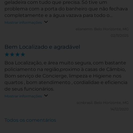
geladeira com tudo que precisa. Só tive um
problema com a porta do banheiro que não fechava
completamente e a água vazava para todo o
banheiro e quarto. Fiquei no quarto 1615. Após a
Mostrar informações
reforma, provavelmente, a porta ficou maior que o
elianemn.
Belo Horizonte, MG
espaço da parede e não fechava completamente.
02/11/2025
Não pedi troca pois já havia retirado tudo da mala.
Bem Localizado e agradável
Café da manhã completo, perfeito!
Boa Localização, e área muito segura, com bastante
policiamento na região,proximo à casas de Câmbio,
Bom serviço de Concierge, limpeza e Higiene nos
quartos , bom atendimento , cordialidae e eficiencia
de seus funcionários.
Mostrar informações
scnbrasil.
Belo Horizonte, MG
14/12/2020
Todos os comentários