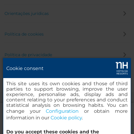
Orientações jurídicas
Política de cookies
Política de privacidade
Cookie consent
Canal de denúncia
This site uses its own cookies and those of third
parties to support browsing, improve the user
experience, personalise ads, display ads and
content relating to your preferences and conduct
statistical analysis on browsing habits. You can
change your
Configuration
or obtain more
information in our
Cookie policy
.
NH Collection Palazzo Verona
Do you accept these cookies and the