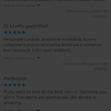
atenciosos.
Mostrar informações
dcamposfreire.
Limeira, SP
22/05/2023
Di Livello garantito!!
Personale cordiale, posizione invidiabile, buona
colazione e pulizia ottima!!La struttura si presenta
ben tenuta in tutti i suoi ambienti.
Mostrar informações
DaniloGrasso81.
Catania, Itália
13/11/2024
Perfection.
If you want to look at the best view in Taormina, you
got it. The rooms are spectacular, the service is
amazing.
Mostrar informações