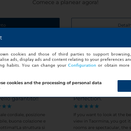
Comece a planear agora!
nto
Detalh
t
s own cookies and those of third parties to support browsing
lise ads, display ads and content relating to your preferences and
ing habits. You can change your
Configuration
or obtain more 
dam para...
se cookies and the processing of personal data
?
vello garantito!!
Perfection.
ale cordiale, posizione
If you want to look at the be
bile, buona colazione e
view in Taormina, you got it
 ottima!!La struttura si
rooms are spectacular, the 