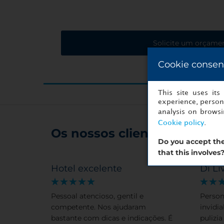
Solicite um orçame
Cookie consen
This site uses it
experience, persona
analysis on brows
Cookie policy
.
Os nossos clientes recomen
Do you accept the
that this involves
Hotel excelente
Di Li
Pessoal atencioso, gentil e
Person
competente. Nos ajudaram
invidia
bastante com dicas e indicações. É
pulizia