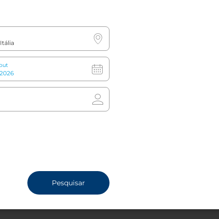
out
 três salas grandes, que
oas. Também pode realizar um
 externo com as melhores vistas
63
Quartos
os e receções, com
a criar um dia verdadeiramente
Pesquisar
imo evento de sucesso está a apenas um clique d