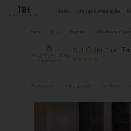
Hotéis
Ofertas & Inspiração
P
Home
Itália
Taormina
NH Collection Taor
NH Collection T
Visão geral
Localização
Serviços