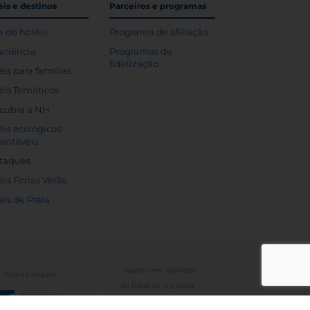
is e destinos
Parceiros e programas
a de hotéis
Programa de afiliação
eriência
Programas de
fidelização
éis para famílias
éis Temáticos
cubra a NH
éis ecológicos
tentáveis
taques
eis Ferias Verão
éis de Praia
Agora com opiniões
Página segura
do hotel de viajantes
de