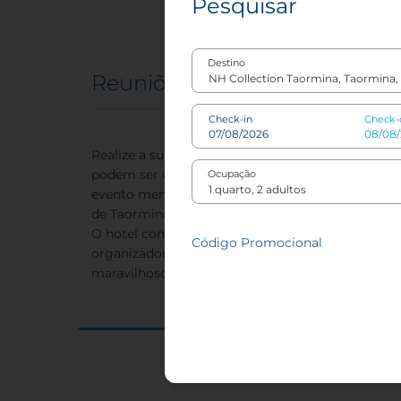
Pesquisar
Destino
Reuniões e Eventos
Check-in
Check-
Realize a sua próxima reunião ou evento numa das
podem ser combinadas para receber até 90 pess
Ocupação
evento menor, um cocktail ou jantar - no terraço
de Taormina.
O hotel constitui um belo cenário para casament
Código Promocional
organizadores de eventos presentes para ajudar 
maravilhoso.
O seu próx