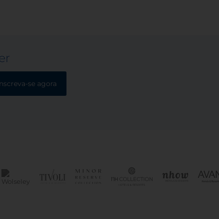
er
Inscreva-se agora