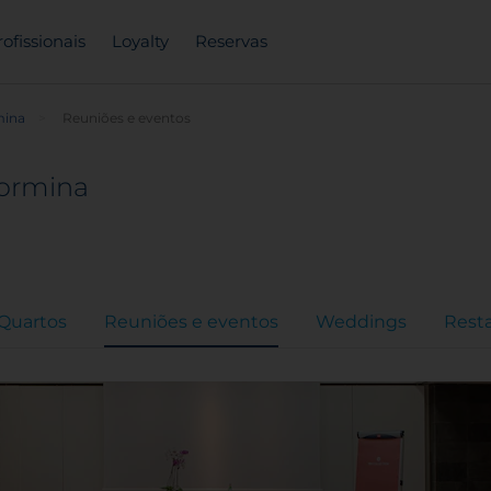
rofissionais
Loyalty
Reservas
mina
Reuniões e eventos
aormina
Quartos
Reuniões e eventos
Weddings
Rest