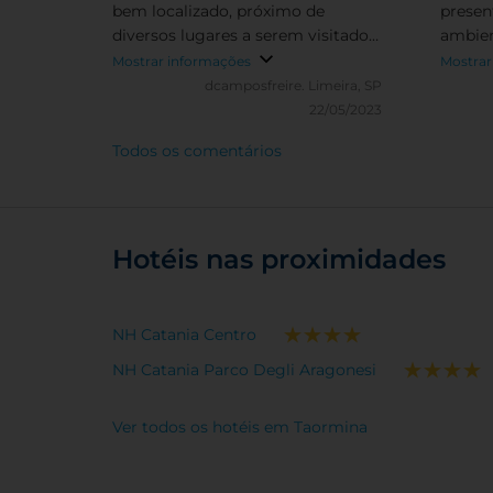
bem localizado, próximo de
present
diversos lugares a serem visitados.
ambien
O spa é sensacional, massagem
Mostrar informações
Mostrar
maravilhosa. Restaurante muito
dcamposfreire.
Limeira, SP
bom, todos muito atenciosos.
22/05/2023
Todos os comentários
Hotéis nas proximidades
NH Catania Centro
NH Catania Parco Degli Aragonesi
Ver todos os hotéis em Taormina