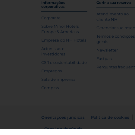
Informações
Gerir a sua reserva
corporativas
Atendimento ao
Corporate
cliente NH
Sobre Minor Hotels
Gerenciar sua reser
Europe & Americas
Termos e condições
Empresa do NH Hotels
gerais
Acionistas e
Newsletter
investidores
Fastpass
CSR e sustentabilidade
Perguntas frequen
Empregos
Sala de imprensa
Compras
Orientações jurídicas
Política de cookies
Canal de denúncia