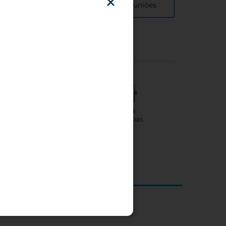
Detalhes das salas de reuniões
3
274
Salas de reuniões
Pessoas
e distância