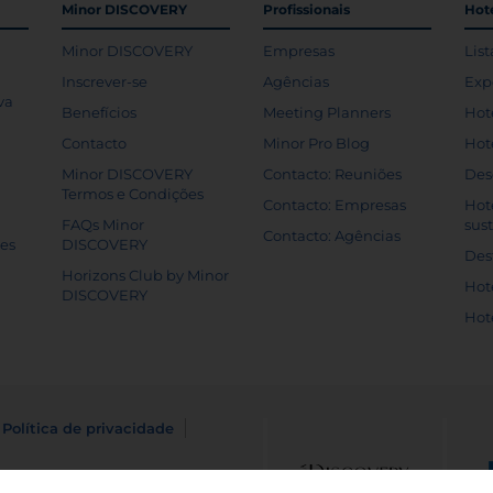
Minor DISCOVERY
Profissionais
Hoté
Minor DISCOVERY
Empresas
List
Inscrever-se
Agências
Exp
va
Benefícios
Meeting Planners
Hot
Contacto
Minor Pro Blog
Hot
Minor DISCOVERY
Contacto: Reuniões
Des
Termos e Condições
Contacto: Empresas
Hot
FAQs Minor
sus
Contacto: Agências
tes
DISCOVERY
Des
Horizons Club by Minor
Hot
DISCOVERY
Hot
Política de privacidade