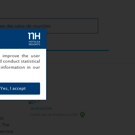
es das salas de reuniões
, improve the user
 conduct statistical
information in our
Yes, I accept
avaliações
Certificado de Excelência 2025
st
. The
service