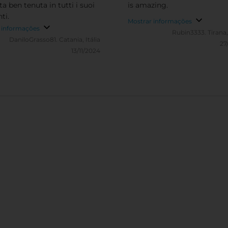
a ben tenuta in tutti i suoi
is amazing.
ti.
Mostrar informações
 informações
Rubin3333.
Tirana
DaniloGrasso81.
Catania, Itália
27
13/11/2024