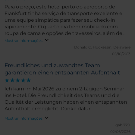
Para o preço, este hotel perto do aeroporto de
Frankfurt tinha serviço de transporte excelente e
uma equipe simpática para fazer seu check-in
rapidamente. O quarto era bem mobiliado com
roupa de cama e opções de travesseiros, além de
um grande banheiro moderno agradável. Ao lado do
Mostrar informações
hotel, sem atravessar a rua movimentada, tinha um
Donald C.
Hockessin, Delaware
supermercado de desconto, bem como um do
05/10/2013
outro lado da rua, onde me abasteci de queijo e
Freundliches und zuwandtes Team
outros lanches. Eu definitivamente ficaria aqui
garantieren einen entspannten Aufenthalt
novamente ou no NH Frankfurt Airport Hotel.
Ich kam im Mai 2026 zu einem 2-tägigen Seminar
ins Hotel. Die Freundlichkeit des Teams und die
Qualität der Leistungen haben einen entspannten
Aufenthalt ermöglicht. Danke dafür.
Mostrar informações
gabi779.
02/06/2026