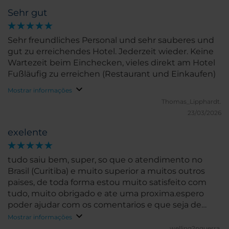
Sehr gut
Sehr freundliches Personal und sehr sauberes und
gut zu erreichendes Hotel. Jederzeit wieder. Keine
Wartezeit beim Einchecken, vieles direkt am Hotel
Fußläufig zu erreichen (Restaurant und Einkaufen)
Mostrar informações
Thomas_Lipphardt.
23/03/2026
exelente
tudo saiu bem, super, so que o atendimento no
Brasil (Curitiba) e muito superior a muitos outros
paises, de toda forma estou muito satisfeito com
tudo, muito obrigado e ate uma proxima.espero
poder ajudar com os comentarios e que seja de
benefico para o grupo
Mostrar informações
welling2nguerra.