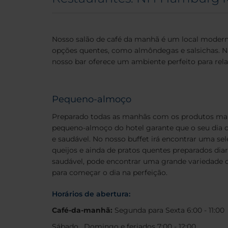
Nosso salão de café da manhã é um local moderno
opções quentes, como almôndegas e salsichas.
N
nosso bar oferece um ambiente perfeito para rela
Pequeno-almoço
Preparado todas as manhãs com os produtos mais 
pequeno-almoço do hotel garante que o seu dia 
e saudável. No nosso buffet irá encontrar uma sele
queijos e ainda de pratos quentes preparados di
saudável, pode encontrar uma grande variedade de 
para começar o dia na perfeição.
Horários de abertura:
Café-da-manhã:
Segunda para Sexta 6:00 - 11:00
Sábado , Domingo e feriados 7:00 - 12:00