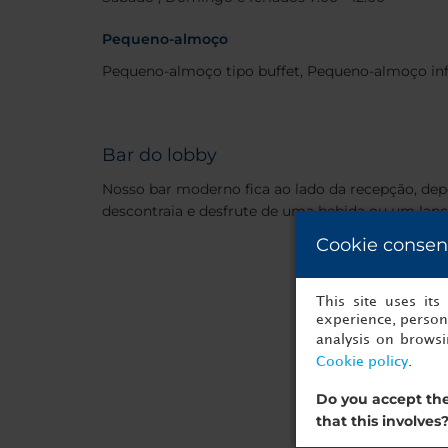
Pequeno-almoço
Pequeno-almoço tipo buffet, Pequeno-almoço inf
Bar do lobby
Nosso bar moderno fica ao lado da recepção, de
descontraia e desfrute de uma bebida ou um lanc
Cookie consen
This site uses it
experience, persona
analysis on brows
Cookie policy
.
Do you accept the
that this involves