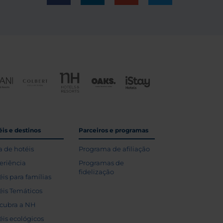
is e destinos
Parceiros e programas
a de hotéis
Programa de afiliação
eriência
Programas de
fidelização
éis para famílias
éis Temáticos
cubra a NH
éis ecológicos