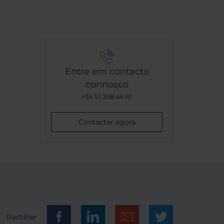
 und
raum
ne
Entre em contacto
connosco
+34 91 398 46 61
Contactar agora
Partilhar