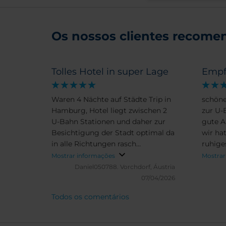
Os nossos clientes recomen
Tolles Hotel in super Lage
Empf
Waren 4 Nächte auf Städte Trip in
schöne
Hamburg, Hotel liegt zwischen 2
zur U-
U-Bahn Stationen und daher zur
gute A
Besichtigung der Stadt optimal da
wir ha
in alle Richtungen rasch
ruhige
erreichbar. Frühstück war perfekt,
sehr f
Mostrar informações
Mostrar
Service super. Kommen gerne
Person
Daniel050788.
Vorchdorf, Áustria
wieder
Check 
07/04/2026
nochm
Todos os comentários