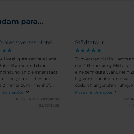
dam para...
ehlenswertes Hotel
Städtetour
s Hotel, gute zentrale Lage
Zum ersten Mal in Hambur
Bahn Station und daher
das NH Hamburg-Mitte für 
nbindung an die Innenstadt,
eine sehr gute Wahl. Mein 
tten ein gemütliches und
lag zum Innenhof und war
s Zimmer zum Innenhof,
dadurch angenehm ruhig. F
reundliches und hilfreiches
Einzelzimmer geräumig un
 informações
Mostrar informações
al, schnelles Check in und
funktionell ausgestattet. All
JF1956.
Kleve, Alemanha
Monik
out, werden dort sicher
was man braucht für entsp
25/03/2026
14
al buchen
Nächte nach aufregenden
Tagestouren. U-Bahn fast vo
Tür und auch zufuß ist vieles
Laufnähe. Das Frühstücks-