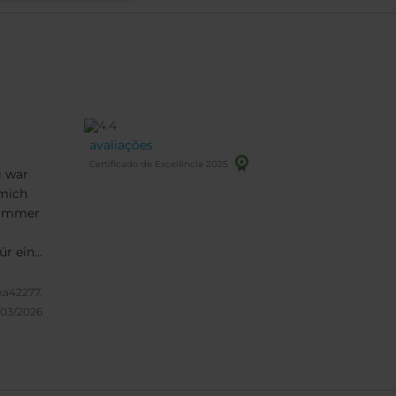
avaliações
Certificado de Excelência 2025
g war
mich
Zimmer
ür ein
d
es da
a42277.
annte
/03/2026
r der
 in