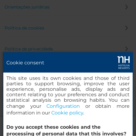
Orientações jurídicas
Política de cookies
Política de privacidade
Cookie consent
Canal de denúncia
This site uses its own cookies and those of third
parties to support browsing, improve the user
experience, personalise ads, display ads and
content relating to your preferences and conduct
statistical analysis on browsing habits. You can
change your
Configuration
or obtain more
information in our
Cookie policy
.
NH Napoli Panorama
Do you accept these cookies and the
© 2000-2026 MINOR HOTELS EUROPE & AMERICAS Santa Engracia
processing of personal data that this involves?