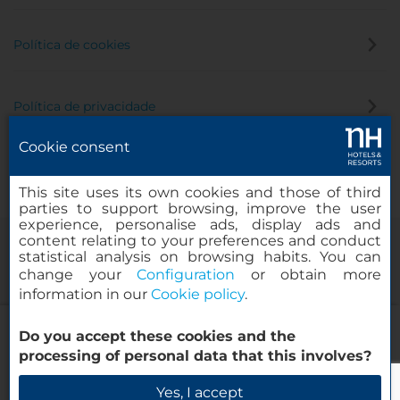
Política de cookies
Política de privacidade
Cookie consent
Canal de denúncia
This site uses its own cookies and those of third
parties to support browsing, improve the user
experience, personalise ads, display ads and
content relating to your preferences and conduct
statistical analysis on browsing habits. You can
change your
Configuration
or obtain more
information in our
Cookie policy
.
NH Napoli Panorama
Do you accept these cookies and the
© 2000-2026 MINOR HOTELS EUROPE & AMERICAS Santa Engracia
processing of personal data that this involves?
120. 28003 Madrid, Espanha
Verificar disponibilidade
Yes, I accept