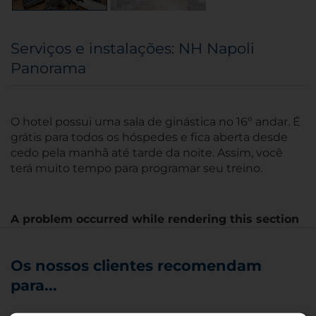
Serviços e instalações: NH Napoli
Panorama
O hotel possui uma sala de ginástica no 16º andar. É
grátis para todos os hóspedes e fica aberta desde
cedo pela manhã até tarde da noite. Assim, você
terá muito tempo para programar seu treino.
A problem occurred while rendering this section
Os nossos clientes recomendam
para...