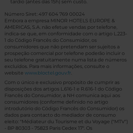
tardio (antes das 15h) sem custo.
Número Siret: 497 604 769 00024
Embora a empresa MINOR HOTELS EUROPE &
AMERICAS, S.A. não efetue vendas por telefone,
indica-se que, em conformidade com o artigo L.223-
1 do Código Francês do Consumidor, os
consumidores que não pretendam ser sujeitos a
prospeção comercial por telefone poderão incluir o
seu telefone gratuitamente numa lista de números
excluídos. Para mais informações, consulte o
website
www.bloctel.gouv.fr
.
Com o único e exclusivo propósito de cumprir as
disposições dos artigos L.616-1 e R.616-1 do Código
Francês do Consumidor, a NH comunica aqui aos
consumidores (conforme definido no artigo
introdutório do Código Francês do Consumidor) os
dados para contacto do mediador de consumo
eleito: "Médiateur du Tourisme et du Voyage ("MTV")
- BP 80303 - 75823 Paris Cedex 17". Os