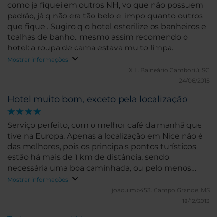
como ja fiquei em outros NH, vo que não possuem
padrão, já q não era tão belo e limpo quanto outros
que fiquei. Sugiro q o hotel esterilize os banheiros e
toalhas de banho.. mesmo assim recomendo o
hotel: a roupa de cama estava muito limpa.
Mostrar informações
X L.
Balneário Camboriú, SC
24/06/2015
Hotel muito bom, exceto pela localização
Serviço perfeito, com o melhor café da manhã que
tive na Europa. Apenas a localização em Nice não é
das melhores, pois os principais pontos turísticos
estão há mais de 1 km de distância, sendo
necessária uma boa caminhada, ou pelo menos
pegar um bonde toda vez que quiser ir para o
Mostrar informações
centro. No entanto, como lá no centro só há hotéis
joaquimb453.
Campo Grande, MS
muito luxuosos, acredito que essa é a opção mais
18/12/2013
econômica.