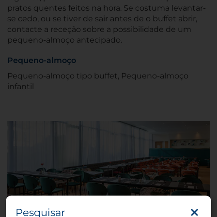
pratos quentes feitos na hora. Se costuma levantar-
se cedo, ou se tiver de sair antes de o buffet abrir,
contacte a receção sobre a possibilidade de um
pequeno-almoço antecipado.
Pequeno-almoço
Pequeno-almoço tipo buffet, Pequeno-almoço
infantil
Pesquisar