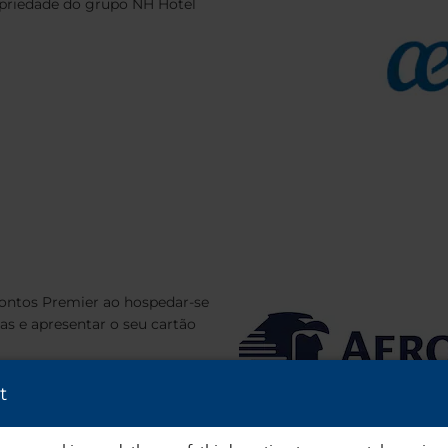
riedade do grupo NH Hotel
ontos Premier ao hospedar-se
s e apresentar o seu cartão
t