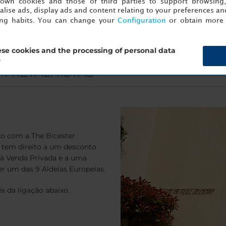
s own cookies and those of third parties to support browsing
lise ads, display ads and content relating to your preferences and
ing habits. You can change your
Configuration
or obtain more 
se cookies and the processing of personal data
?
M RETALHISTAS
xo com a The Bicester
tem direito a um desconto
à Venda Privada e a uma
uer um das 9 Aldeias Europeias.
és da ligação abaixo.