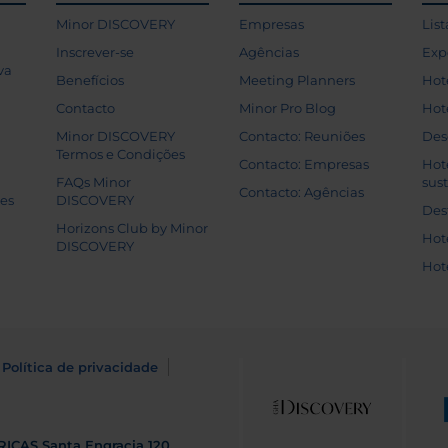
Minor DISCOVERY
Empresas
List
Inscrever-se
Agências
Exp
va
Benefícios
Meeting Planners
Hot
Contacto
Minor Pro Blog
Hot
Minor DISCOVERY
Contacto: Reuniões
Des
Termos e Condições
Contacto: Empresas
Hot
FAQs Minor
sus
Contacto: Agências
tes
DISCOVERY
Des
Horizons Club by Minor
Hot
DISCOVERY
Hot
Política de privacidade
RICAS
Santa Engracia 120.