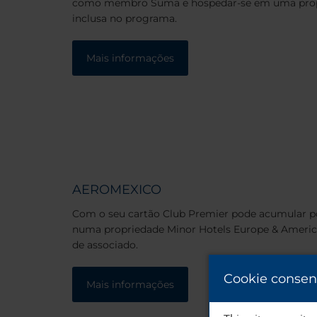
como membro Suma e hospedar-se em uma prop
inclusa no programa.
Mais informações
AEROMEXICO
Com o seu cartão Club Premier pode acumular p
numa propriedade Minor Hotels Europe & America
de associado.
Cookie consen
Mais informações