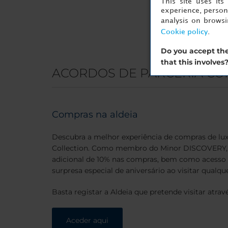
This site uses it
experience, persona
analysis on brows
Cookie policy
.
Do you accept the
that this involves
ACORDOS DE PARCERIA CO
Compras na aldeia
Descubra a melhor experiência de compras de lu
Collection. Como membro do Minor DISCOVERY, 
adicional de 10% nas compras, bem como acesso 
surpresa especial de aniversário ao visitar qualq
Basta registar a Aldeia que pretende visitar atrav
Aceder aqui