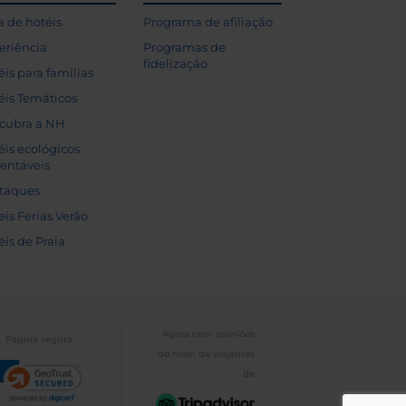
a de hotéis
Programa de afiliação
eriência
Programas de
fidelização
éis para famílias
éis Temáticos
cubra a NH
éis ecológicos
tentáveis
taques
eis Ferias Verão
éis de Praia
Agora com opiniões
Página segura
do hotel de viajantes
de