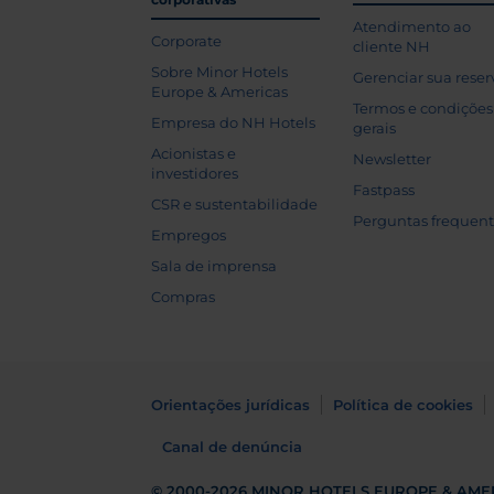
Atendimento ao
Corporate
cliente NH
Sobre Minor Hotels
Gerenciar sua reser
Europe & Americas
Termos e condições
Empresa do NH Hotels
gerais
Acionistas e
Newsletter
investidores
Fastpass
CSR e sustentabilidade
Perguntas frequen
Empregos
Sala de imprensa
Compras
Orientações jurídicas
Política de cookies
Canal de denúncia
© 2000-2026
MINOR HOTELS EUROPE & AME