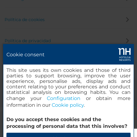
Política de cookies
Política de privacidad
Cookie consent
Canal de denuncias
This site uses its own cookies and those of third
parties to support browsing, improve the user
experience, personalise ads, display ads and
content relating to your preferences and conduct
statistical analysis on browsing habits. You can
change your
Configuration
or obtain more
information in our
Cookie policy
.
Do you accept these cookies and the
© 2000-2026 MINOR HOTELS EUROPE & AMERICAS Santa Engracia,
processing of personal data that this involves?
120. 28003 Madrid, España