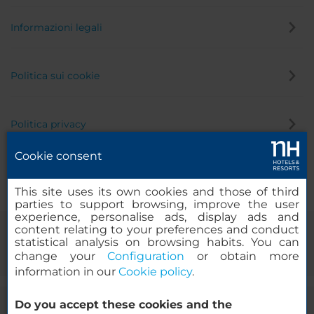
Informazioni legali
Politica sui cookie
Politica privacy
Cookie consent
Canale di segnalazione
This site uses its own cookies and those of third
parties to support browsing, improve the user
experience, personalise ads, display ads and
content relating to your preferences and conduct
statistical analysis on browsing habits. You can
change your
Configuration
or obtain more
information in our
Cookie policy
.
Do you accept these cookies and the