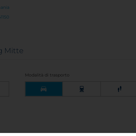
ania
41150
 Mitte
Modalità di trasporto