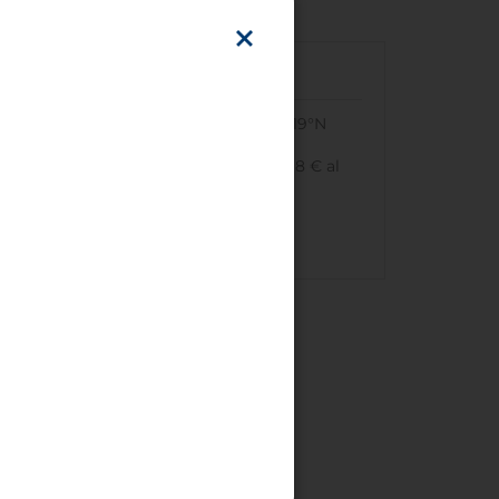
In auto
Coordinate GPS dell'hotel:
53.569019°N
9.965434°E
Parcheggio:
interno alla proprietà, 18 € al
giorno.
Clicca
qui
per ottenere le indicazioni stradali.