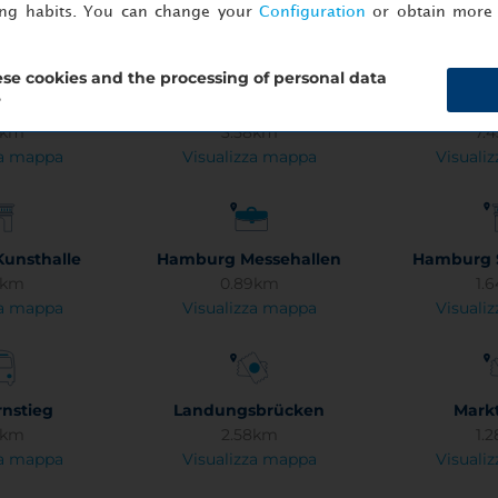
za mappa
Visualizza mappa
Visuali
ing habits. You can change your
Configuration
or obtain more 
se cookies and the processing of personal data
?
reiheit
Hafencity
Hamburg
3km
3.58km
7.
za mappa
Visualizza mappa
Visuali
unsthalle
Hamburg Messehallen
Hamburg S
7km
0.89km
1.
za mappa
Visualizza mappa
Visuali
nstieg
Landungsbrücken
Markt
6km
2.58km
1.
za mappa
Visualizza mappa
Visuali