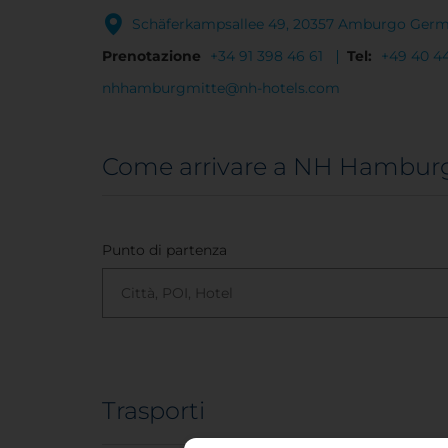
Schäferkampsallee 49, 20357 Amburgo Germ
Prenotazione
+34 91 398 46 61
Tel:
+49 40 4
nhhamburgmitte@nh-hotels.com
Come arrivare a NH Hamburg
Punto di partenza
Trasporti