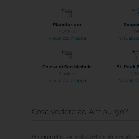
Planetarium
Reepe
4.24km
2.1
Visualizza mappa
Visualiz
Chiesa di San Michele
St. Pauli-
2.46km
3.0
Visualizza mappa
Visualiz
Cosa vedere ad Amburgo?
Amburgo offre una vasta scelta di siti da visitare