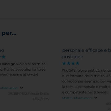
per...
mo
personale efficace e 
posizione
 albergo vicino al terminal
e. Pulito accogliente forse
l'hotel si trova praticamente
caro rispetto ai servizi
due fermate della metro U2
comodo per esempio per vis
la fiera. Il personale è molto
informazioni
e competente nel trovare
GIUSEPPE D.
Reggio Emilia
soluzioni, dare risposte. Le
Mostra informazioni
18/08/2025
singole sono veramente
git
minuscole, meglio evitare se
2