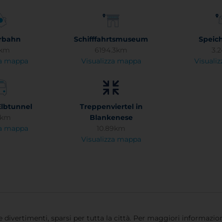
rbahn
Schifffahrtsmuseum
Speic
9km
6194.3km
3.
za mappa
Visualizza mappa
Visuali
Elbtunnel
Treppenviertel in
5km
Blankenese
za mappa
10.89km
Visualizza mappa
 e divertimenti, sparsi per tutta la città. Per maggiori informazi