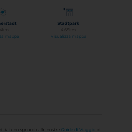
herstadt
Stadtpark
24km
4.65km
zza mappa
Visualizza mappa
oni dai uno sguardo alle nostre
Guide di Viaggio
di