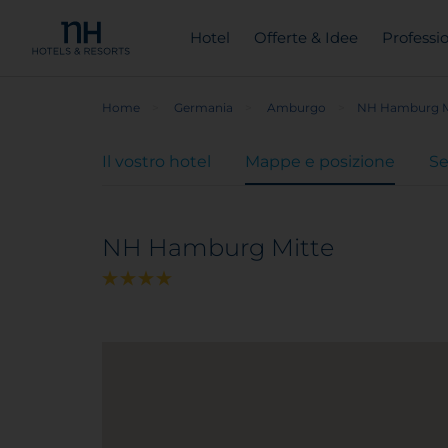
Hotel
Offerte & Idee
Professio
Home
Germania
Amburgo
NH Hamburg M
Il vostro hotel
Mappe e posizione
Se
NH Hamburg Mitte