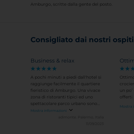
Amburgo, scritte dalla gente del posto.
Consigliato dai nostri ospiti 
Business & relax
Otti
A pochi minuti a piedi dall'hotel si
Ottimo
raggiunge facilmente il quartiere
crocier
fieristico di Amburgo. Una vivace
un po’ 
zona di ristoranti tipici ed uno
offerti
spettacolare parco urbano sono
Mostra 
pure a pochi passi. Da non perdere
Mostra informazioni
il giardino giapponese, con
adimonte.
Palermo, Italia
suggestive installazioni e
11/09/2023
scenografie, ma anche con piante