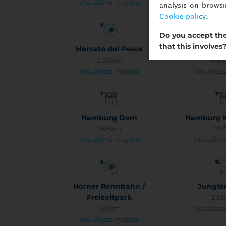
Visualizza mappa
Visualiz
analysis on brows
Cookie policy
.
Do you accept the
that this involves
Mercato del Pesce
Große F
3.28km
0.8
Visualizza mappa
Visualiz
Hamburg Dom
Hamburg K
1.68km
2.9
Visualizza mappa
Visualiz
Horner Rennbahn /
Jungfer
Freizeitpark
2.5
7.95km
Visualiz
Visualizza mappa