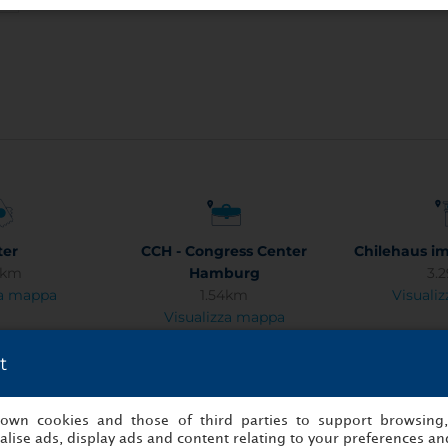
ter
CCH - Congress Center
Chilehaus im
2km
Hamburg
3.
za mappa
1.54km
Visuali
Visualizza mappa
t
onnaden
Dockland (Fischereihafen)
Filarmoni
s own cookies and those of third parties to support browsing
6km
3.54km
3.
lise ads, display ads and content relating to your preferences and