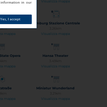
zza mappa
Visualizza mappa
information in our
Yes, I accept
 Airport
Hamburg Stazione Centrale
45km
3.26km
zza mappa
Visualizza mappa
tate Opera
Hansa Theater
64km
3.49km
zza mappa
Visualizza mappa
straße
Miniatur Wunderland
28km
3.21km
zza mappa
Visualizza mappa