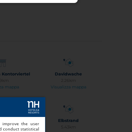
 Kontorviertel
Davidwache
29km
2.26km
zza mappa
Visualizza mappa
ca dell'Elba
Elbstrand
, improve the user
32km
5.43km
 conduct statistical