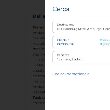
Cerca
Dall’aeroporto
Destinazione
Treno:
prendere la S1 dall'aeroporto di
Amburgo, con partenze ogni 10 minuti,
fino alla stazione "Hamburg
Check-in
Check-
Hauptbahnhof". Quindi cambiare linea e
prendere la U2 (linea rossa) fino alla
stazione "Christuskirche". Da qui occorrono
Capienza
solo cinque minuti a piedi per raggiungere
l'hotel. Si può scegliere tra biglietti di sola
andata (3,20 €), giornalieri (6,20 €) o
Codice Promozionale
settimanali (27,70 €). La tariffa comprende
i servizi ferroviari e degli autobus di
Amburgo, oltre a una selezione di
traghetti.
Taxi:
corsa della durata di 20 minuti con
costo di circa 30 €.