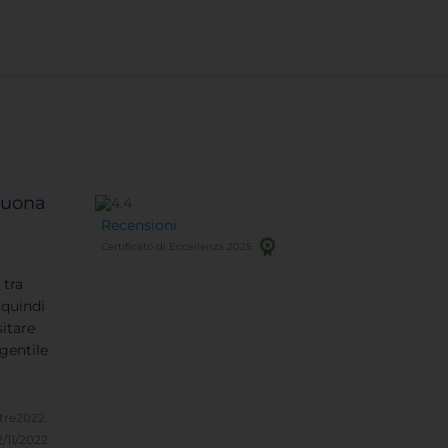
buona
Recensioni
Certificato di Eccellenza 2025
 tra
 quindi
itare
 gentile
 camere
itre2022.
 fate
2/11/2022