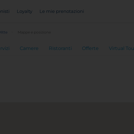
nisti
Loyalty
Le mie prenotazioni
itte
Mappe e posizione
rvizi
Camere
Ristoranti
Offerte
Virtual Tou