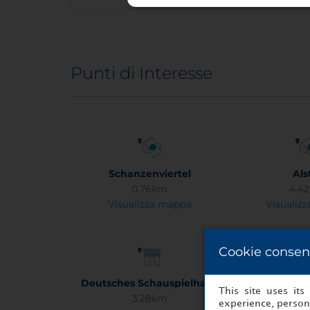
Punti di Interesse
Schanzenviertel
Als
0.76km
4.4
Visualizza mappa
Visualiz
Cookie consen
Deutsches Schauspielhaus
Die Col
This site uses it
3.28km
2.1
experience, persona